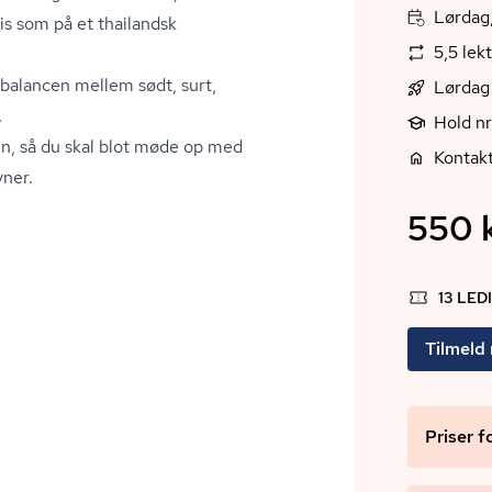
Lørdag,
s som på et thailandsk
5,5 lek
l balancen mellem sødt, surt,
Lørdag
.
Hold nr
sen, så du skal blot møde op med
Kontak
­ner.
550 k
13 LED
Tilmeld
Priser f