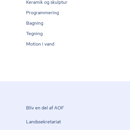
Keramik og skulptur
Programmering
Bagning
Tegning
Motion i vand
Bliv en del af AOF
Lands­se­kre­ta­ri­at