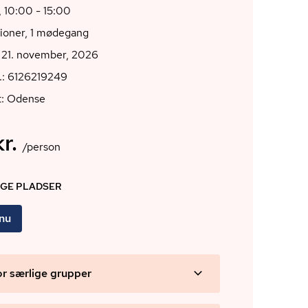
 10:00 - 15:00
tioner, 1 mødegang
 21. november, 2026
.: 6126219249
t: Odense
r.
/person
IGE PLADSER
 nu
or særlige grupper