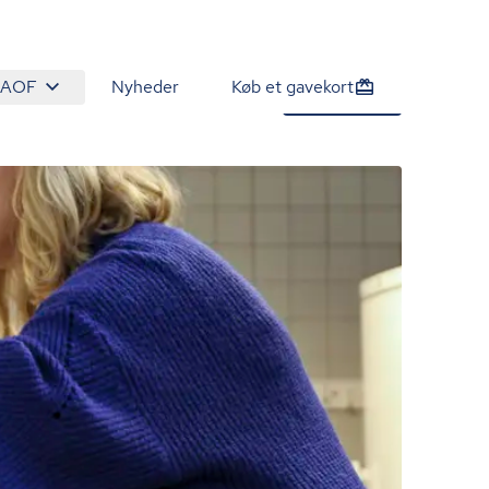
 AOF
Nyheder
Køb et gavekort
550 kr.
Tilmeld nu
/person