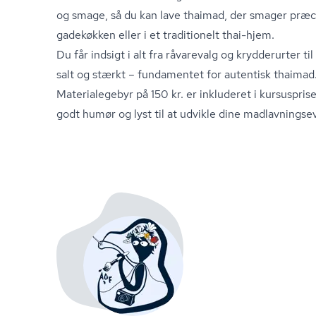
og smage, så du kan lave thaimad, der smager præci
gadekøkken eller i et traditionelt thai-hjem.
Du får indsigt i alt fra råvarevalg og krydderurter ti
salt og stærkt – fundamentet for autentisk thaimad
Materialegebyr på 150 kr. er inkluderet i kursuspri
godt humør og lyst til at udvikle dine mad­lav­nings­ev