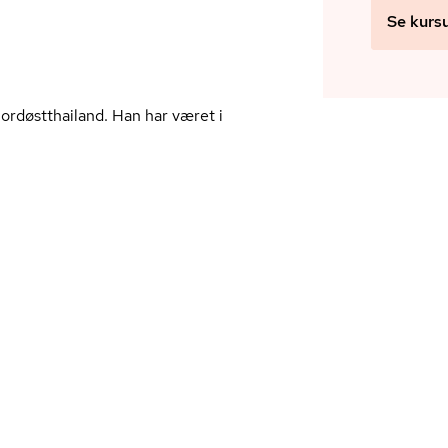
Se kurs
or­døst­t­hailand. Han har været i