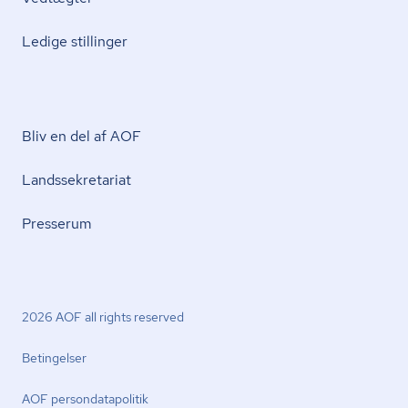
Ledige stillinger
Bliv en del af AOF
Lands­se­kre­ta­ri­at
Presserum
2026 AOF all rights reserved
Betingelser
AOF per­son­da­ta­po­li­tik