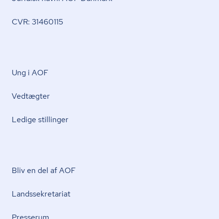
CVR: 31460115
Ung i AOF
Vedtægter
Ledige stillinger
Bliv en del af AOF
Lands­se­kre­ta­ri­at
Presserum