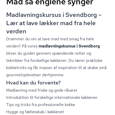
Mad så englene synger
Mad­lav­nings­kur­sus i Svendborg –
Lær at lave lækker mad fra hele
verden
Drømmer du om at lave mad med smag fra hele
verden? På vores
mad­lav­nings­kur­sus i Svendborg
bliver du guidet gennem spændende retter og
teknikker fra forskellige køkkener. Du lærer praktiske
kokketricks og får masser af inspiration til at skabe små
gour­me­top­le­vel­ser derhjemme.
Hvad kan du forvente?
Madlavning med friske og gode råvarer
Introduktion til forskellige internationale køkkener
Tips og tricks fra professionelle kokke
Hygge og fællesskab i køkkenet