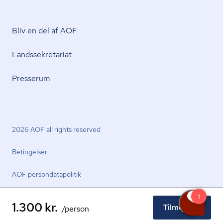
Bliv en del af AOF
Lands­se­kre­ta­ri­at
Presserum
2026 AOF all rights reserved
Betingelser
AOF per­son­da­ta­po­li­tik
1.300 kr.
Tilmeld nu
/person
facebook.com
youtube.com
linkedin.com
instagram.com