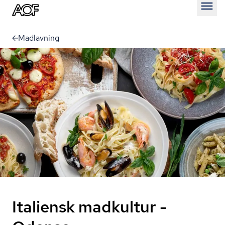
Åben
Madlavning
Italiensk madkultur -