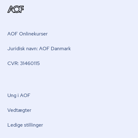
AOF Onlinekurser
Juridisk navn: AOF Danmark
CVR: 31460115
Ung i AOF
Vedtægter
Ledige stillinger