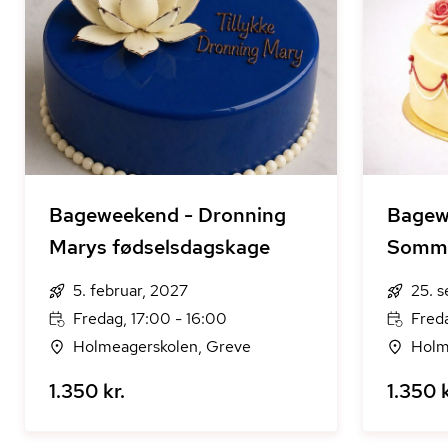
Bageweekend - Dronning
Bagew
Marys fødselsdagskage
Somm
5. februar, 2027
25. 
Fredag, 17:00 - 16:00
Freda
Holmeagerskolen, Greve
Holm
1.350 kr.
1.350 k