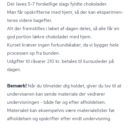
Der laves 5-7 forskellige slags fyldte chokolader.
Man får opskrifterne med hjem, så der kan eks­pe­ri­men­
te­res videre bagefter.
Alt der fremstilles i løbet af dagen deles, så alle får en
god portion lækre chokolader med hjem.
Kurset kræver ingen forkundskaber, da vi bygger hele
processen op fra bunden.
Udgifter til råvarer 210 kr. betales til kursusleder på
dagen.
Bemærk!
Når du tilmelder dig holdet, giver du lov til at
underviseren kan sende materiale der vedrører
undervisningen - både før og efter afholdelsen.
Materialet kan eksempelvis være ma­te­ri­a­le­li­ster før
afholdelsen og opskrifter efter endt undervisning.