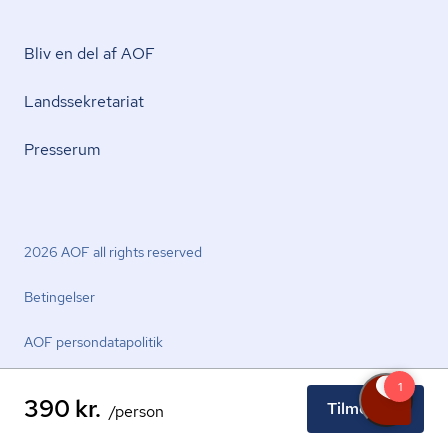
Bliv en del af AOF
Lands­se­kre­ta­ri­at
Presserum
2026 AOF all rights reserved
Betingelser
AOF per­son­da­ta­po­li­tik
390 kr.
Tilmeld nu
/person
facebook.com
youtube.com
linkedin.com
instagram.com