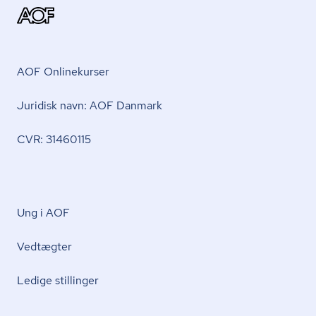
AOF Onlinekurser
Juridisk navn: AOF Danmark
CVR: 31460115
Ung i AOF
Vedtægter
Ledige stillinger