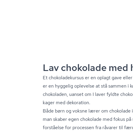
Lav chokolade med h
Et cho­ko­la­de­kur­sus er en oplagt gave elle
er en hyggelig oplevelse at stå sammen i 
chokoladen, uanset om I laver fyldte chokol
kager med dekoration.
Både børn og voksne lærer om chokolade i
man skaber egen chokolade med fokus på s
forståelse for processen fra råvarer til fæ