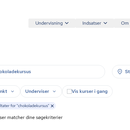
Undervisning
Indsatser
Om
S
nkt
Underviser
Vis kurser i gang
tater for "chokoladekursus"
ser matcher dine søgekriterier