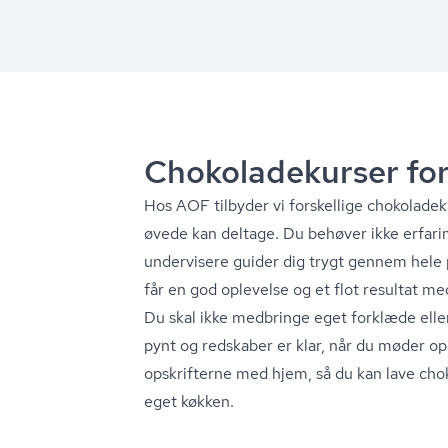
Cho­ko­la­de­kur­ser fo
Hos AOF tilbyder vi forskellige cho­ko­la­de
øvede kan deltage. Du behøver ikke erfari
undervisere guider dig trygt gennem hele 
får en god oplevelse og et flot resultat m
Du skal ikke medbringe eget forklæde eller 
pynt og redskaber er klar, når du møder op.
opskrifterne med hjem, så du kan lave cho
eget køkken.