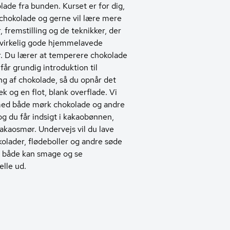
ade fra bunden. Kurset er for dig,
 chokolade og gerne vil lære mere
 fremstilling og de teknikker, der
 virkelig gode hjemmelavede
. Du lærer at temperere chokolade
får grundig introduktion til
g af chokolade, så du opnår det
k og en flot, blank overflade. Vi
med både mørk chokolade og andre
og du får indsigt i kakaobønnen,
akaosmør. Undervejs vil du lave
kolader, flødeboller og andre søde
m både kan smage og se
elle ud.