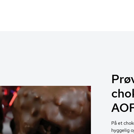
Prø
cho
AOF
På et chok
hyggelig o