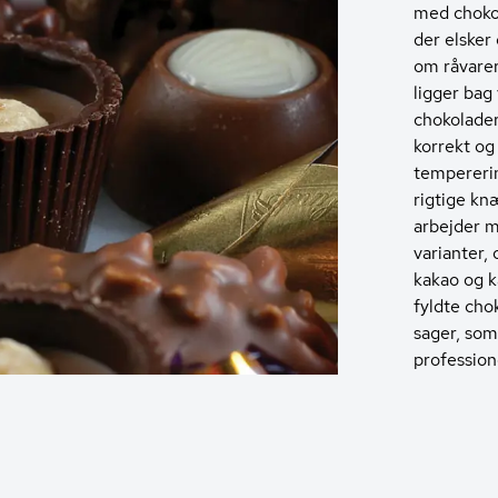
med chokol
der elsker
om råvarer,
ligger bag
chokolader
korrekt og 
tempererin
rigtige knæ
arbejder 
varianter, 
kakao og k
fyldte cho
sager, so
profession