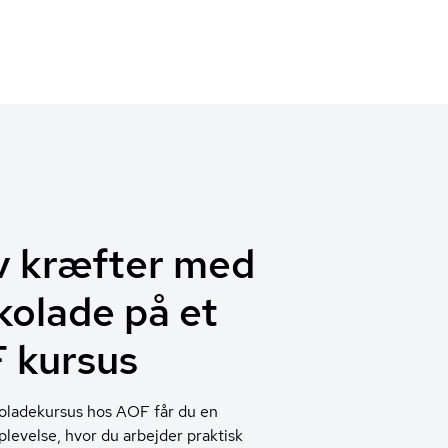
v kræfter med
kolade på et
 kursus
oladekursus hos AOF får du en
plevelse, hvor du arbejder praktisk