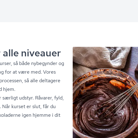
r alle niveauer
­kur­ser, så både nybegynder og
ng for at være med. Vores
processen, så alle deltagere
ed hjem.
særligt udstyr. Råvarer, fyld,
 Når kurset er slut, får du
koladerne igen hjemme i dit