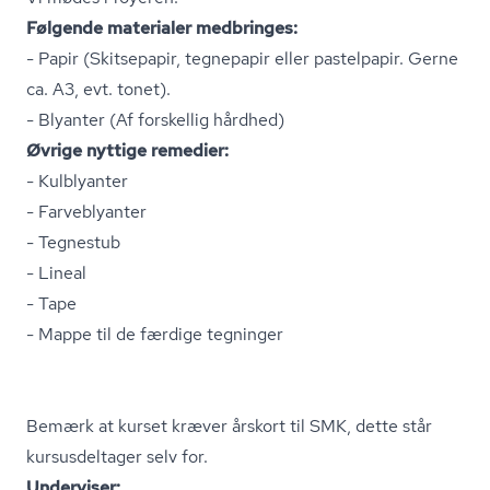
Følgende materialer medbringes:
- Papir (Skitsepapir, tegnepapir eller pastelpapir. Gerne
ca. A3, evt. tonet).
- Blyanter (Af forskellig hårdhed)
Øvrige nyttige remedier:
- Kulblyanter
- Farveblyanter
- Tegnestub
- Lineal
- Tape
- Mappe til de færdige tegninger
Bemærk at kurset kræver årskort til SMK, dette står
kursusdeltager selv for.
Underviser: