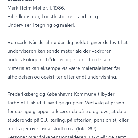
Mark Holm Møller. f. 1986.
Billedkunstner, kunst­hi­sto­ri­ker cand. mag.
Underviser i tegning og maleri.
Bemærk! Når du tilmelder dig holdet, giver du lov til at
underviseren kan sende materiale der vedrører
undervisningen - både før og efter afholdelsen.
Materialet kan eksempelvis være ma­le­ri­a­le­li­ster før
afholdelsen og opskrifter efter endt undervisning.
Frederiksberg og Københavns Kommune tilbyder
forhøjet tilskud til særlige grupper. Ved valg af prisen
for særlige grupper erklærer du på tro og love, at du er
studerende på SU, lærling, på efterløn, pensionist, eller
modtager over­før­sels­ind­komst (inkl. SU).
Personer over fol­ke­pen­sions­al­de­ren, 18-25-årige samt