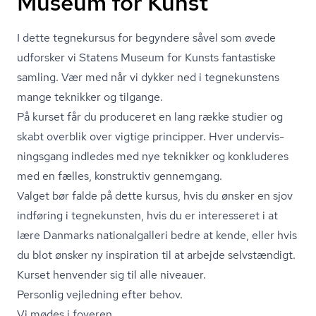
Museum for Kunst
I dette tegnekursus for begyndere såvel som øvede
udforsker vi Statens Museum for Kunsts fantastiske
samling. Vær med når vi dykker ned i tegnekunstens
mange teknikker og tilgange.
På kurset får du produceret en lang række studier og
skabt overblik over vigtige principper. Hver un­der­vis­
nings­gang indledes med nye teknikker og konkluderes
med en fælles, konstruktiv gennemgang.
Valget bør falde på dette kursus, hvis du ønsker en sjov
indføring i tegnekunsten, hvis du er interesseret i at
lære Danmarks na­tio­nal­gal­le­ri bedre at kende, eller hvis
du blot ønsker ny inspiration til at arbejde selvstændigt.
Kurset henvender sig til alle niveauer.
Personlig vejledning efter behov.
Vi mødes i foyeren.