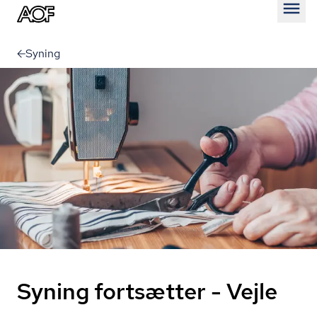
Åben
Syning
Syning fortsætter - Vejle