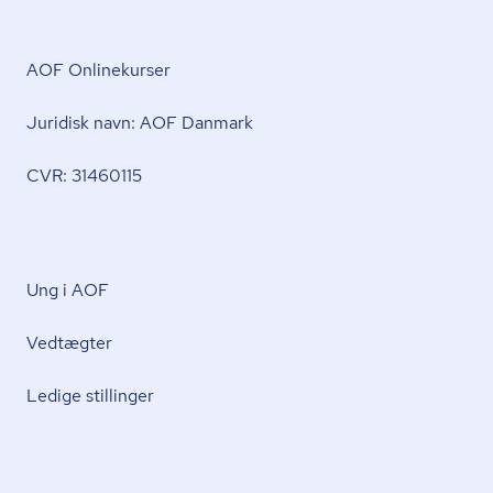
AOF Onlinekurser
Juridisk navn: AOF Danmark
CVR: 31460115
Ung i AOF
Vedtægter
Ledige stillinger