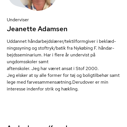
Underviser
Jeanette Adamsen
Uddannet hån­d­ar­bejds­læ­rer/tek­til­form­gi­ver i be­klæd­
nings­sy­ning og stoftryk/batik fra Nykøbing F. hån­d­ar­
bejds­se­mi­na­ri­um. Har i flere år undervist på
ungdomsskoler samt
aftenskoler. Jeg har været ansat i Stof 2000.
Jeg elsker at sy alle former for tøj og boligtilbehør samt
lege med far­ve­sam­men­sæt­ning.Derudover er min
interesse indenfor strik og hækling.