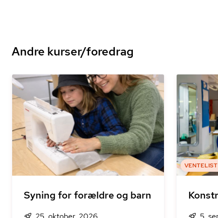
Andre kurser/foredrag
VENTELIST
Syning for forældre og barn
Konstr
25. oktober, 2026
5. s