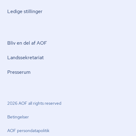
Ledige stillinger
Bliv en del af AOF
Lands­se­kre­ta­ri­at
Presserum
2026 AOF all rights reserved
Betingelser
AOF per­son­da­ta­po­li­tik