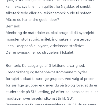
kan f.eks. sys til en lun quiltet forårsjakke, et smukt
silketørklæde eller en lækker smock pude til sofaen.
Måske du har andre gode ideer?
Bemærk
Medbring de materialer du skal bruge til dit syprojekt:
mønster, stof sytråd, målebånd, sakse, mønsterpapir,
lineal, knappenåle, blyant, viskelæder, stofkridt.
Der er symaskiner og strygejern i lokalet.
Bemærk: Kursusgange af 3 lektioners varighed.
Frederiksberg og Københavns Kommune tilbyder
forhøjet tilskud til særlige grupper. Ved valg af prisen
for særlige grupper erklærer du på tro og love, at du er
studerende på SU, lærling, på efterløn, pensionist, eller
modtager over­før­sels­ind­komst (inkl. SU).
Personer over fol­ke­pen­sions­al­de­ren, 18-25-årige samt