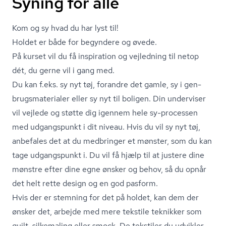
Syning for alle
Kom og sy hvad du har lyst til!
Holdet er både for begyndere og øvede.
På kurset vil du få inspiration og vejledning til netop
dét, du gerne vil i gang med.
Du kan f.eks. sy nyt tøj, forandre det gamle, sy i gen­
brugs­ma­te­ri­a­ler eller sy nyt til boligen. Din underviser
vil vejlede og støtte dig igennem hele sy-processen
med udgangspunkt i dit niveau. Hvis du vil sy nyt tøj,
anbefales det at du medbringer et mønster, som du kan
tage udgangspunkt i. Du vil få hjælp til at justere dine
mønstre efter dine egne ønsker og behov, så du opnår
det helt rette design og en god pasform.
Hvis der er stemning for det på holdet, kan dem der
ønsker det, arbejde med mere tekstile teknikker som
quilt, silkemaling eller smock. De tekstiler du udvikler