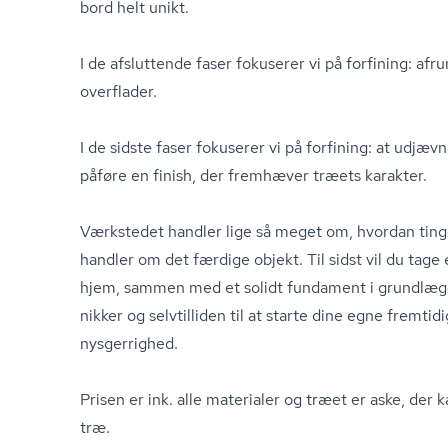
bord helt unikt.
I de afsluttende faser fokuserer vi på forfining: afr
overflader.
I de sidste faser fokuserer vi på forfining: at udjæv
påføre en finish, der fremhæver træets karakter.
Værkstedet handler lige så meget om, hvordan tinge
handler om det færdige objekt. Til sidst vil du tag
hjem, sammen med et solidt fundament i grundlæggen
nik­ker og selvtilliden til at starte dine egne fremt
nysgerrighed.
Prisen er ink. alle materialer og træet er aske, der 
træ.