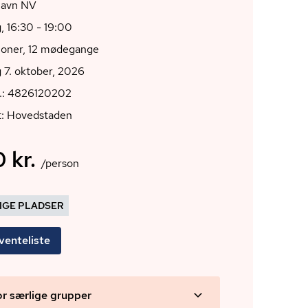
avn NV
 16:30 - 19:00
ioner, 12 mødegange
 7. oktober, 2026
r.: 4826120202
t: Hovedstaden
 kr.
/person
DIGE PLADSER
venteliste
or særlige grupper