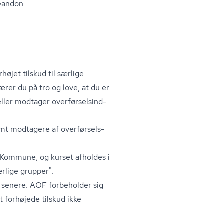
 Gandon
jet tilskud til særlige
ærer du på tro og love, at du er
ller modtager over­før­sels­ind­
samt modtagere af over­før­sels­
 Kommune, og kurset afholdes i
rlige grupper".
 senere. AOF forbeholder sig
et forhøjede tilskud ikke