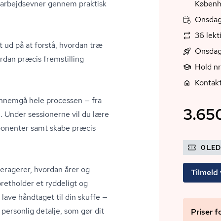
r­bejd­s­ev­ner gennem praktisk
Københ
Onsdag,
36 lekt
t ud på at forstå, hvordan træ
Onsdag
rdan præcis fremstilling
Hold n
Kontak
gennemgå hele processen — fra
3.650
. Under sessionerne vil du lære
onenter samt skabe præcis
0 LE
eragerer, hvordan årer og
Tilmeld 
retholder et ryddeligt og
 lave håndtaget til din skuffe —
 personlig detalje, som gør dit
Priser f