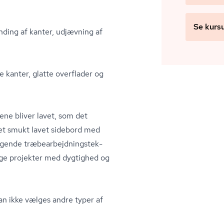
Se kurs
unding af kanter, udjævning af
ne kanter, glatte overflader og
ne bliver lavet, som det
e et smukt lavet sidebord med
de træ­be­ar­bejd­nings­tek­
idige projekter med dygtighed og
kan ikke vælges andre typer af