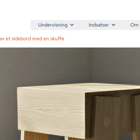
Undervisning
Indsatser
Om
av et sidebord med en skuffe