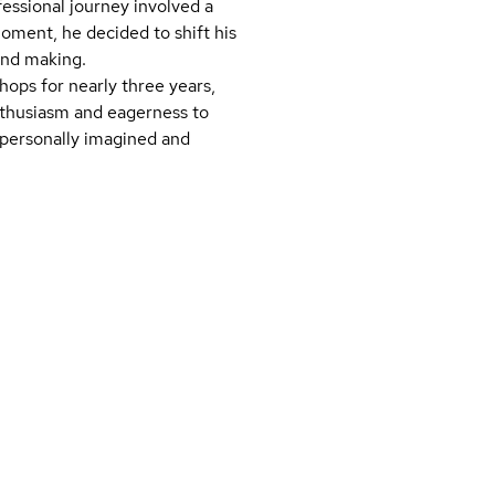
fessional journey involved a
 moment, he decided to shift his
 and making.
ops for nearly three years,
nthusiasm and eagerness to
a personally imagined and