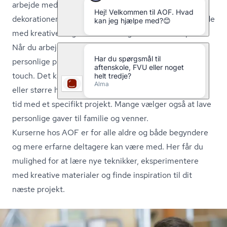
arbejde med perler, lave smykker eller skabe flotte
dekorationer. Mange deltagere finder glæde i at arbejde
med kreative ting hvor fantasi og kreativitet får plads.
Når du arbejder med en kreativ hobby, kan du skabe
personlige projekter som giver dit hjem et personligt
touch. Det kan være små projekter som dekorationer
eller større hobbyprojekter hvor du arbejder i længere
tid med et specifikt projekt. Mange vælger også at lave
personlige gaver til familie og venner.
Kurserne hos AOF er for alle aldre og både begyndere
og mere erfarne deltagere kan være med. Her får du
mulighed for at lære nye teknikker, eksperimentere
med kreative materialer og finde inspiration til dit
næste projekt.