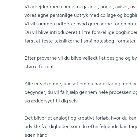
Vi arbejder med gamle magaziner, bøger, aviser, o
vores egne personlige udtryk med collage og bogbi
Vi vil sammen udforske hvad grænserne for en note
Du vil blive introduceret til tre forskellige bog­bin­de
først at teste teknikkerne i små notesbog-formater.
Efter prøverne vil du blive vejledt i at designe og 
større format.
Alle er velkomne, uanset om du har erfaring med bo
begynder, du vil få hjælp gennem hele processen 
skræddersyet til dig selv.
Det bliver et analogt og kreativt forløb, hvor du ka
udvikle færdigheder, som du efterfølgende kan tag
egen hånd.