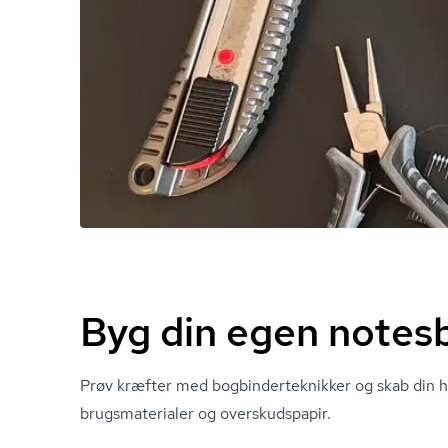
Byg din egen notes
Prøv kræfter med bog­bin­der­tek­nik­ker og skab din
brugs­ma­te­ri­a­ler og overskudspapir.