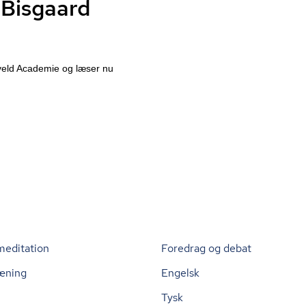
 Bisgaard
tveld Academie og læser nu
meditation
Foredrag og debat
æning
Engelsk
Tysk