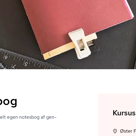
bog
Kursus
 helt egen notesbog af gen­
Øster 