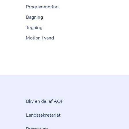
Programmering
Bagning
Tegning
Motion i vand
Bliv en del af AOF
Lands­se­kre­ta­ri­at
Presserum