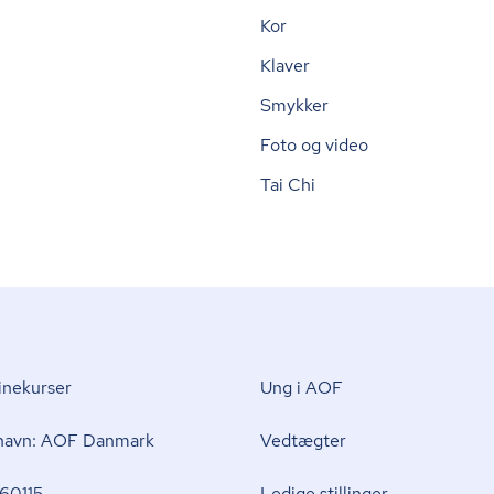
Kor
Klaver
Smykker
Foto og video
Tai Chi
nekurser
Ung i AOF
 navn: AOF Danmark
Vedtægter
60115
Ledige stillinger