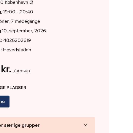
40, 2100 København Ø
, 19:00 - 20:40
ioner, 7 mødegange
g 10. september, 2026
r.: 4826202619
t: Hovedstaden
kr.
/person
IGE PLADSER
 nu
or særlige grupper