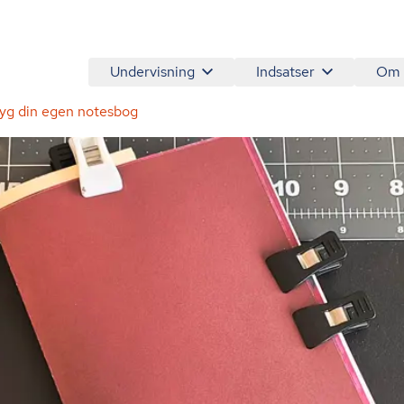
Undervisning
Indsatser
Om
yg din egen notesbog