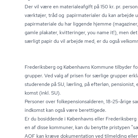
Der vil være en ma­te­ri­a­le­af­gift på 150 kr. pr. pers
værktøjer, tråd og pa­pir­ma­te­ri­a­ler du kan arbejd
papirmateriale du har liggende hjemme (magaziner,
gamle plakater, kvitteringer, you name it!), men det 
særligt papir du vil arbejde med, er du også velkom
Frederiksberg og Københavns Kommune tilbyder forhø
grupper. Ved valg af prisen for særlige grupper erkl
studerende på SU, lærling, på efterløn, pensionist, e
komst (inkl. SU).
Personer over fol­ke­pen­sions­al­de­ren, 18-25-årige 
ind­komst kan også være berettigede.
Er du bosiddende i Københavns eller Frederiksberg
en af disse kommuner, kan du benytte pristypen "sæ
AOF kan kræve dokumentation ved tilmelding eller