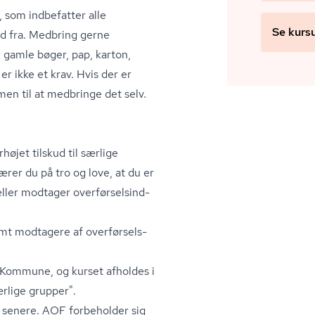
on, som indbefatter alle
Se kurs
e ud fra. Medbring gerne
 gamle bøger, pap, karton,
er ikke et krav. Hvis der er
men til at medbringe det selv.
jet tilskud til særlige
ærer du på tro og love, at du er
ller modtager over­før­sels­ind­
samt modtagere af over­før­sels­
 Kommune, og kurset afholdes i
rlige grupper".
 senere. AOF forbeholder sig