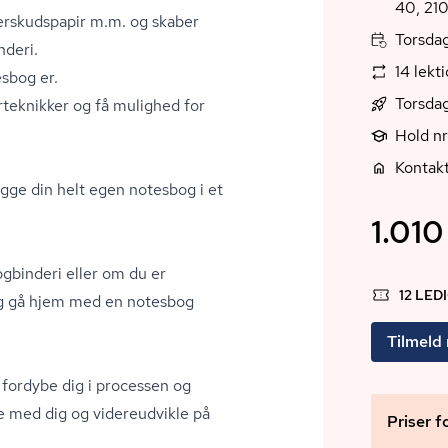
verskudspapir m.m. og skaber
Torsdag
nderi.
14 lekt
sbog er.
Torsda
r­tek­nik­ker og få mulighed for
Hold n
Kontak
bygge din helt egen notesbog i et
1.010 
gbinderi eller om du er
12 LED
og gå hjem med en notesbog
Tilmeld
n fordybe dig i processen og
e med dig og videreudvikle på
Priser f