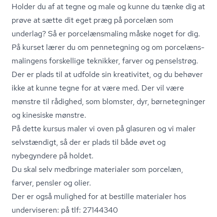
Holder du af at tegne og male og kunne du tænke dig at
prøve at sætte dit eget præg på porcelæn som
underlag? Så er po­r­ce­læns­ma­ling måske noget for dig.
På kurset lærer du om pennetegning og om po­r­ce­læns­
ma­lin­gens forskellige teknikker, farver og penselstrøg.
Der er plads til at udfolde sin kreativitet, og du behøver
ikke at kunne tegne for at være med. Der vil være
mønstre til rådighed, som blomster, dyr, børnetegninger
og kinesiske mønstre.
På dette kursus maler vi oven på glasuren og vi maler
selvstændigt, så der er plads til både øvet og
nybegyndere på holdet.
Du skal selv medbringe materialer som porcelæn,
farver, pensler og olier.
Der er også mulighed for at bestille materialer hos
underviseren: på tlf: 27144340