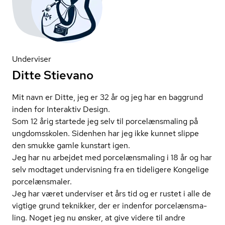
Underviser
Ditte Stievano
Mit navn er Ditte, jeg er 32 år og jeg har en baggrund
inden for Interaktiv Design.
Som 12 årig startede jeg selv til po­r­ce­læns­ma­ling på
ungdomsskolen. Sidenhen har jeg ikke kunnet slippe
den smukke gamle kunstart igen.
Jeg har nu arbejdet med po­r­ce­læns­ma­ling i 18 år og har
selv modtaget undervisning fra en tideligere Kongelige
porcelænsmaler.
Jeg har været underviser et års tid og er rustet i alle de
vigtige grund teknikker, der er indenfor po­r­ce­læns­ma­
ling. Noget jeg nu ønsker, at give videre til andre