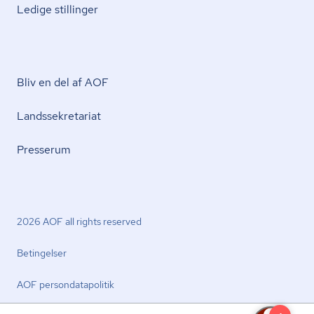
Ledige stillinger
Bliv en del af AOF
Lands­se­kre­ta­ri­at
Presserum
2026 AOF all rights reserved
Betingelser
AOF per­son­da­ta­po­li­tik