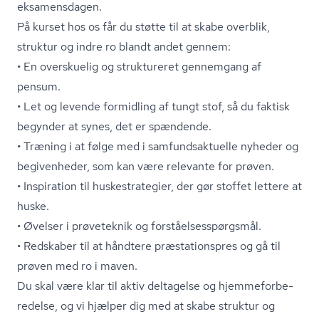
eksamensdagen.
På kurset hos os får du støtte til at skabe overblik,
struktur og indre ro blandt andet gennem:
• En overskuelig og struktureret gennemgang af
pensum.
• Let og levende formidling af tungt stof, så du faktisk
begynder at synes, det er spændende.
• Træning i at følge med i sam­fundsak­tu­el­le nyheder og
begivenheder, som kan være relevante for prøven.
• Inspiration til hu­ske­stra­te­gi­er, der gør stoffet lettere at
huske.
• Øvelser i prøveteknik og for­stå­el­ses­spørgs­mål.
• Redskaber til at håndtere præ­sta­tions­pres og gå til
prøven med ro i maven.
Du skal være klar til aktiv deltagelse og hjem­me­for­be­
re­del­se, og vi hjælper dig med at skabe struktur og