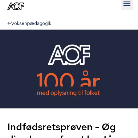
Åben
Voksenpædagogik
Indfødsretsprøven - Øg