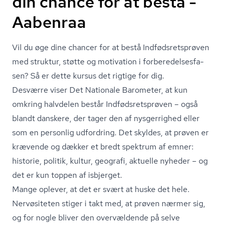
din chance for at bestå -
Aabenraa
Vil du øge dine chancer for at bestå Ind­føds­rets­prø­ven
med struktur, støtte og motivation i for­be­re­del­ses­fa­
sen? Så er dette kursus det rigtige for dig.
Desværre viser Det Nationale Barometer, at kun
omkring halvdelen består Ind­føds­rets­prø­ven – også
blandt danskere, der tager den af nysgerrighed eller
som en personlig udfordring. Det skyldes, at prøven er
krævende og dækker et bredt spektrum af emner:
historie, politik, kultur, geografi, aktuelle nyheder – og
det er kun toppen af isbjerget.
Mange oplever, at det er svært at huske det hele.
Nervøsiteten stiger i takt med, at prøven nærmer sig,
og for nogle bliver den overvældende på selve