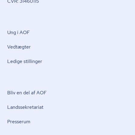
CVR: 31460115
Ung i AOF
Vedtægter
Ledige stillinger
Bliv en del af AOF
Lands­se­kre­ta­ri­at
Presserum