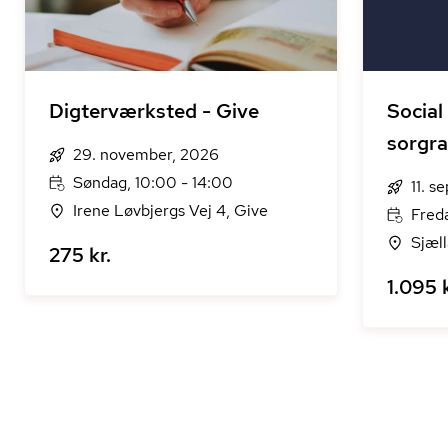
Digterværksted - Give
Social
sorgra
29. november, 2026
Søndag, 10:00 - 14:00
11. 
Irene Løvbjergs Vej 4, Give
Freda
Sjæll
275 kr.
1.095 k