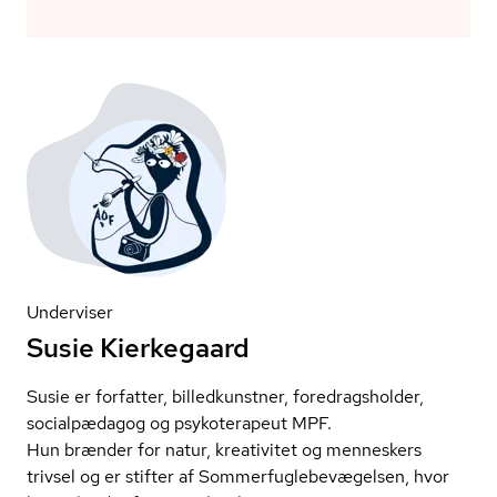
Underviser
Susie Kierkegaard
Susie er forfatter, billedkunstner, fored­rags­hol­der,
socialpædagog og psykoterapeut MPF.
Hun brænder for natur, kreativitet og menneskers
trivsel og er stifter af Som­mer­fug­le­be­væ­gel­sen, hvor