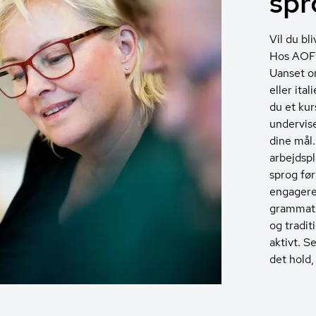
spr
Vil du bl
Hos AOF t
Uanset om
eller ital
du et kur
undervis
dine mål
arbejdspl
sprog før
engagere
grammatik
og tradit
aktivt. S
det hold,