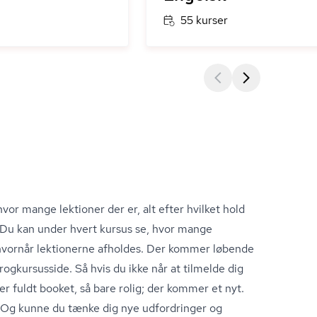
55 kurser
hvor mange lektioner der er, alt efter hvilket hold
g. Du kan under hvert kursus se, hvor mange
g hvornår lektionerne afholdes. Der kommer løbende
g­kur­sus­si­de. Så hvis du ikke når at tilmelde dig
 er fuldt booket, så bare rolig; der kommer et nyt.
 Og kunne du tænke dig nye udfordringer og