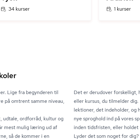
34 kurser
1 kurser
koler
uer. Lige fra begynderen til
Det er derudover forskelligt, 
re på omtrent samme niveau,
eller kursus, du tilmelder di
lektioner, det indeholder, o
 udtale, ordforråd, kultur og
nye sproghold ind på vores spro
r mest mulig læring ud af
inden tidsfristen, eller holdet
erne, så de kommer i en
Lyder det som noget for dig?