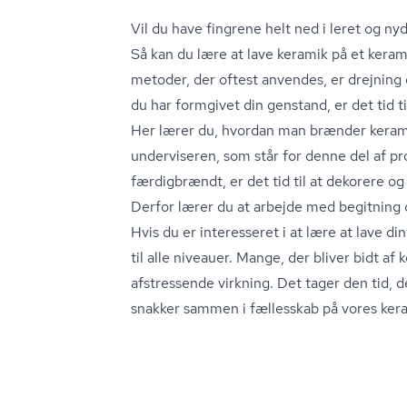
Vil du have fingrene helt ned i leret og ny
Så kan du lære at lave keramik på et kera
metoder, der oftest anvendes, er drejning 
du har formgivet din genstand, er det tid ti
Her lærer du, hvordan man brænder kerami
underviseren, som står for denne del af pr
færdigbrændt, er det tid til at dekorere o
Derfor lærer du at arbejde med begitning o
Hvis du er interesseret i at lære at lave di
til alle niveauer. Mange, der bliver bidt af 
afstressende virkning. Det tager den tid, d
snakker sammen i fællesskab på vores ker