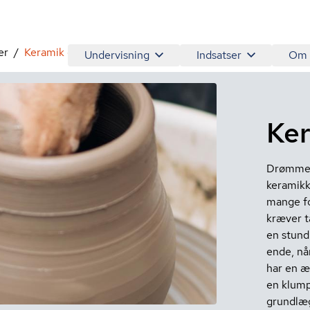
er
Keramik og skulptur
Undervisning
Indsatser
Om
Ke
Drømmer 
keramikk
mange fo
kræver t
en stund
ende, nå
har en æ
en klump
grundlæg