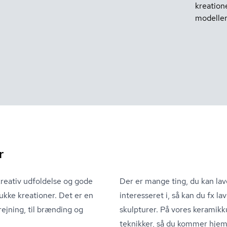
kreation
modelleri
r
kreativ udfoldelse og gode
Der er mange ting, du kan lav
kke kreationer. Det er en
interesseret i, så kan du fx la
rejning, til brænding og
skulpturer. På vores keramik
teknikker, så du kommer hje