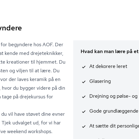
gyndere
us for begyndere hos AOF. Der
Hvad kan man lære på et
n at kende med drejeteknikker,
tte kreationer til hjemmet. Du
At dekorere leret
en og viljen til at lære. Du
hvor der laves keramik på en
Glasering
 hvor du bygger videre på din
Drejning og pølse- og
 tage på drejekursus for
Gode grundlæggende 
r du vil have støvet dine evner
. Tjek udvalget ud, for vi har
At sætte dit personli
sive weekend workshops.