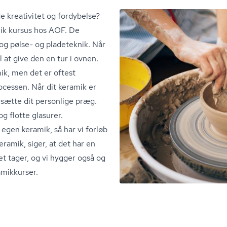
de kreativitet og fordybelse?
mik kursus hos AOF. De
og pølse- og pladeteknik. Når
l at give den en tur i ovnen.
k, men det er oftest
ocessen. Når dit keramik er
g sætte dit personlige præg.
g flotte glasurer.
n egen keramik, så har vi forløb
keramik, siger, at det har en
et tager, og vi hygger også og
amikkurser.