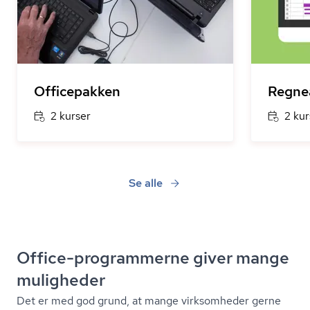
Officepakken
Regne
2 kurser
2 kur
Se alle
Office-programmerne giver mange
muligheder
Det er med god grund, at mange virksomheder gerne