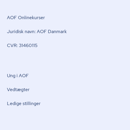
AOF Onlinekurser
Juridisk navn: AOF Danmark
CVR: 31460115
Ung i AOF
Vedtægter
Ledige stillinger