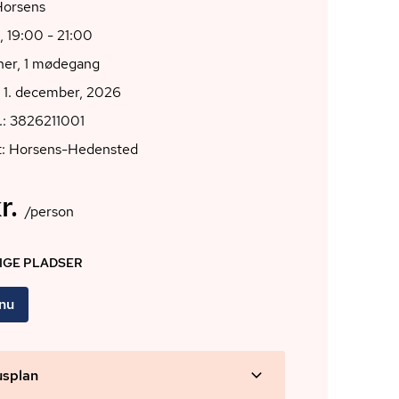
700 Horsens
, 19:00 - 21:00
oner, 1 mødegang
 1. december, 2026
.: 3826211001
t: Horsens-Hedensted
r.
/person
DIGE PLADSER
 nu
usplan