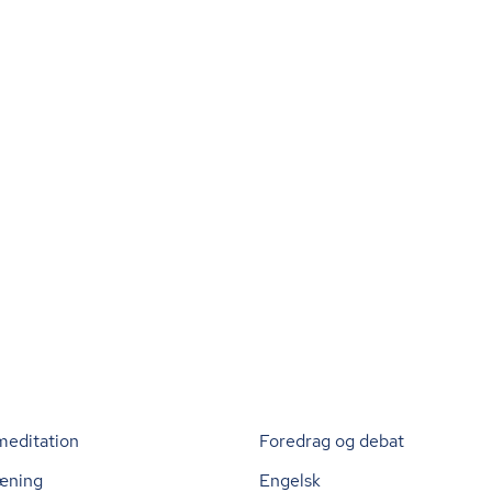
meditation
Foredrag og debat
æning
Engelsk