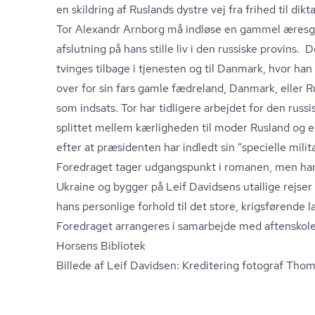
en skildring af Ruslands dystre vej fra frihed til di
Tor Alexandr Arnborg må indløse en gammel æresgæl
afslutning på hans stille liv i den russiske provins.
tvinges tilbage i tjenesten og til Danmark, hvor ha
over for sin fars gamle fædreland, Danmark, eller R
som indsats. Tor har tidligere arbejdet for den russ
splittet mellem kærligheden til moder Rusland og en
efter at præsidenten har indledt sin ”specielle mili
Foredraget tager udgangspunkt i romanen, men ha
Ukraine og bygger på Leif Davidsens utallige rejser 
hans personlige forhold til det store, krigsførende l
Foredraget arrangeres i samarbejde med aftensko
Horsens Bibliotek
Billede af Leif Davidsen: Kreditering fotograf Thom