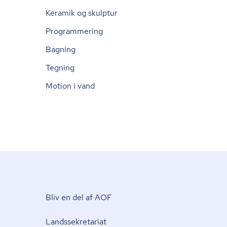
Keramik og skulptur
Programmering
Bagning
Tegning
Motion i vand
Bliv en del af AOF
Lands­se­kre­ta­ri­at