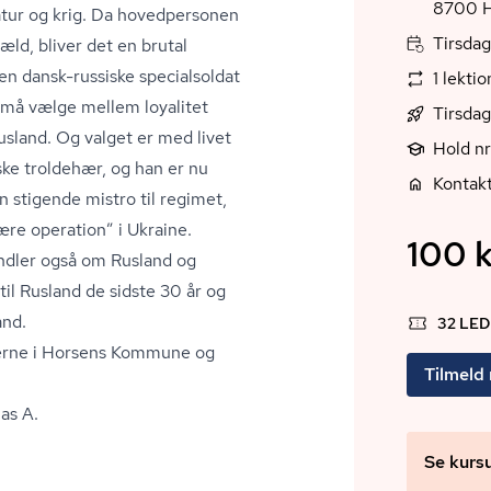
8
ktatur og krig. Da hovedpersonen
Tirsdag
d, bliver det en brutal
 Den dansk-russiske specialsoldat
1 lekti
n må vælge mellem loyalitet
Tirsdag
usland. Og valget er med livet
Hold nr
iske troldehær, og han er nu
Kontak
 stigende mistro til regimet,
tære operation” i Ukraine.
100 k
ndler også om Rusland og
til Rusland de sidste 30 år og
and.
32 LE
lerne i Horsens Kommune og
Tilmeld
as A.
Se kurs