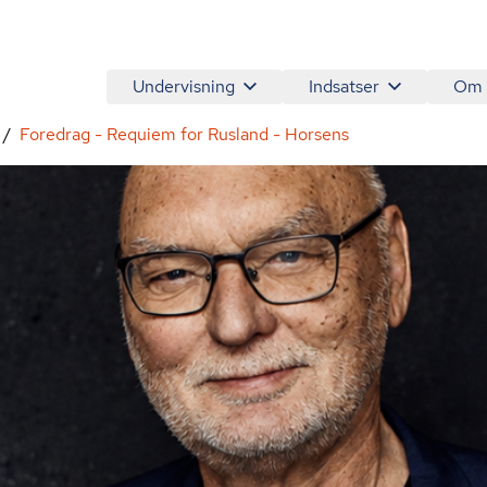
Undervisning
Indsatser
Om
Foredrag - Requiem for Rusland - Horsens