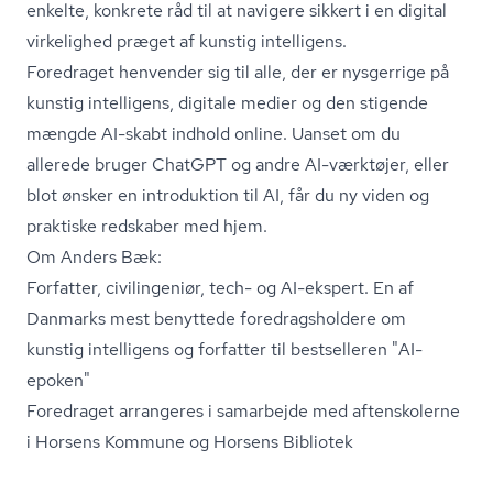
enkelte, konkrete råd til at navigere sikkert i en digital
virkelighed præget af kunstig intelligens.
Foredraget henvender sig til alle, der er nysgerrige på
kunstig intelligens, digitale medier og den stigende
mængde AI-skabt indhold online. Uanset om du
allerede bruger ChatGPT og andre AI-værktøjer, eller
blot ønsker en introduktion til AI, får du ny viden og
praktiske redskaber med hjem.
Om Anders Bæk:
Forfatter, civilingeniør, tech- og AI-ekspert. En af
Danmarks mest benyttede fored­rags­hol­de­re om
kunstig intelligens og forfatter til bestselleren "AI-
epoken"
Foredraget arrangeres i samarbejde med aftenskolerne
i Horsens Kommune og Horsens Bibliotek