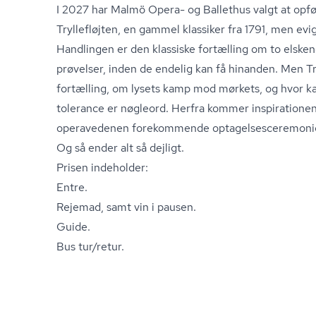
I 2027 har Malmö Opera- og Ballethus valgt at opf
Tryllefløjten, en gammel klassiker fra 1791, men evig
Handlingen er den klassiske fortælling om to elsk
prøvelser, inden de endelig kan få hinanden. Men Tr
fortælling, om lysets kamp mod mørkets, og hvor kæ
tolerance er nøgleord. Herfra kommer inspirationen 
operavedenen forekommende op­ta­gel­ses­ce­re­mo­ni­e
Og så ender alt så dejligt.
Prisen indeholder:
Entre.
Rejemad, samt vin i pausen.
Guide.
Bus tur/retur.