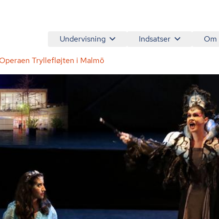
Undervisning
Indsatser
Om
 Operaen Tryllefløjten i Malmö