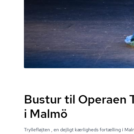
Bustur til Operaen T
i Malmö
Tryllefløjten , en dejligt kærligheds fortælling i M