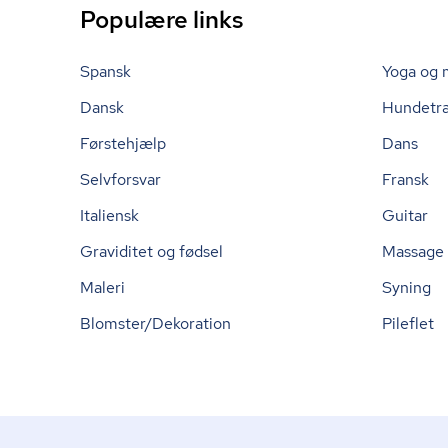
Populære links
Spansk
Yoga og 
Dansk
Hundetr
Førstehjælp
Dans
Selvforsvar
Fransk
Italiensk
Guitar
Graviditet og fødsel
Massage
Maleri
Syning
Blomster/Dekoration
Pileflet