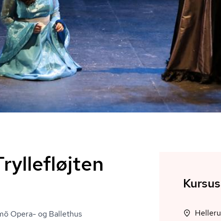
ryllefløjten
Kursus
almö Opera- og Ballethus