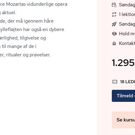
øre Mozartas vidunderlige opera
Søndag,
 aktuel.
1 lekti
ende, der må igennem håre
Søndag 
yllefløjten har også en dybere
Hold nr
rlighed, tilgivelse og
Kontak
til mange af de i
r, ritualer og prøvelser.
1.295
18 LED
Tilmeld
Se kurs