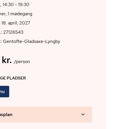
 14:30 - 19:30
oner, 1 mødegang
18. april, 2027
.: 27126543
t: Gentofte-Gladsaxe-Lyngby
 kr.
/person
IGE PLADSER
 nu
usplan