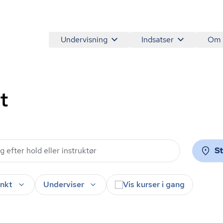
Undervisning
Indsatser
Om
t
S
nkt
Underviser
Vis kurser i gang