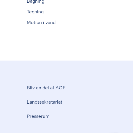
Bagning
Tegning
Motion i vand
Bliv en del af AOF
Lands­se­kre­ta­ri­at
Presserum