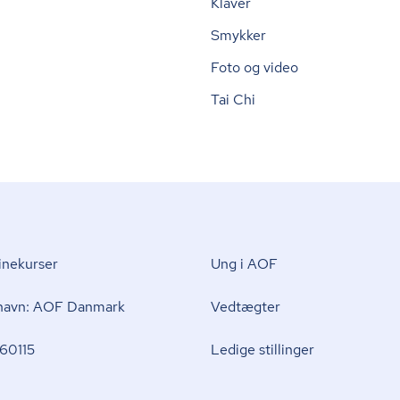
Klaver
Smykker
Foto og video
Tai Chi
nekurser
Ung i AOF
 navn: AOF Danmark
Vedtægter
60115
Ledige stillinger