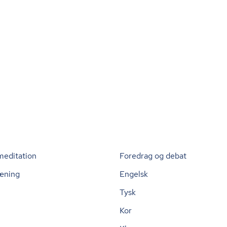
meditation
Foredrag og debat
æning
Engelsk
Tysk
Kor