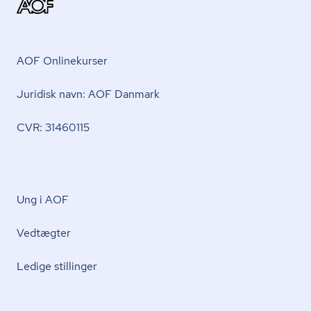
AOF Onlinekurser
Juridisk navn: AOF Danmark
CVR: 31460115
Ung i AOF
Vedtægter
Ledige stillinger