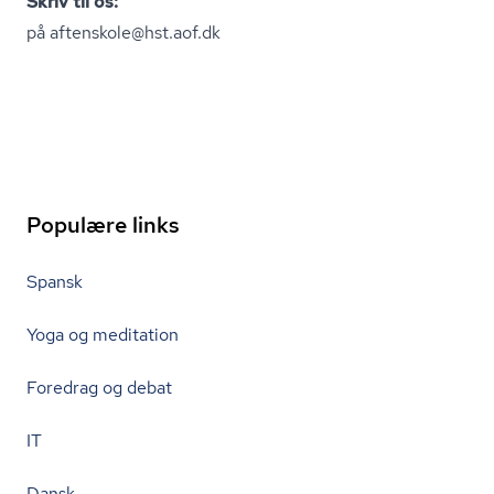
Skriv til os:
på
aftenskole@hst.aof.dk
Populære links
Spansk
Yoga og meditation
Foredrag og debat
IT
Dansk