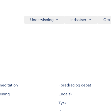
Undervisning
Indsatser
Om
meditation
Foredrag og debat
æning
Engelsk
Tysk