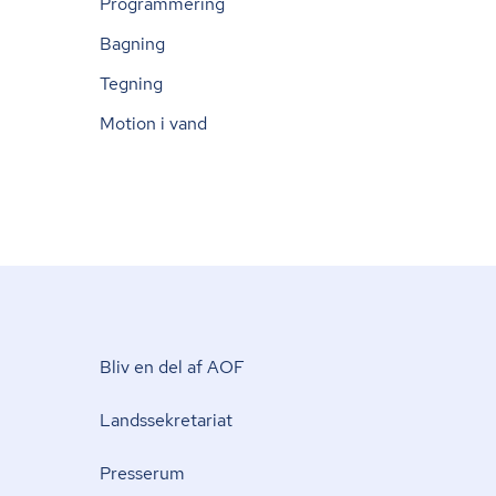
Programmering
Bagning
Tegning
Motion i vand
Bliv en del af AOF
Lands­se­kre­ta­ri­at
Presserum