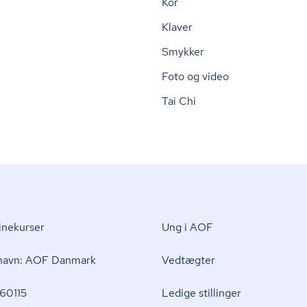
Kor
Klaver
Smykker
Foto og video
Tai Chi
nekurser
Ung i AOF
 navn: AOF Danmark
Vedtægter
60115
Ledige stillinger