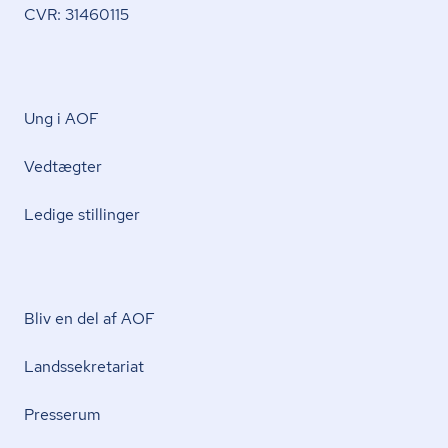
CVR: 31460115
Ung i AOF
Vedtægter
Ledige stillinger
Bliv en del af AOF
Lands­se­kre­ta­ri­at
Presserum