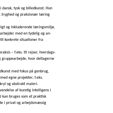
 i dansk, tysk og billedkunst. Hun
ur, tryghed og praksisnær læring
ligt og inkluderende læringsmiljø,
 arbejder med en tydelig og an­
s til konkrete situationer fra
ksis – f.eks. til rejser, hver­dags­
 og gruppearbejde, hvor deltagerne
ledkunst med fokus på genbrug,
med egne projekter, f.eks.
kryl og abstrakt maleri.
endelse af kunstig intelligens i
I kan bruges som et praktisk
både i privat og arbejdsmæssig