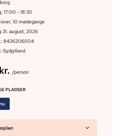
borg
 17:00 - 18:30
tioner, 10 mødegange
 31. august, 2026
r.: 8426206004
: Sydjylland
kr.
/person
IGE PLADSER
 nu
usplan