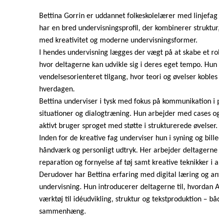
Bettina Gorrin er uddannet fol­ke­sko­le­læ­rer med linjefag
har en bred un­der­vis­nings­pro­fil, der kombinerer strukt
med kreativitet og moderne un­der­vis­nings­for­mer.
I hendes undervisning lægges der vægt på at skabe et ro
hvor deltagerne kan udvikle sig i deres eget tempo. Hun
ven­del­ses­o­ri­en­te­ret tilgang, hvor teori og øvelser koble
hverdagen.
Bettina underviser i tysk med fokus på kommunikation i pra
si­tu­a­tio­ner og dialogtræning. Hun arbejder med cases
aktivt bruger sproget med støtte i strukturerede øvelser.
Inden for de kreative fag underviser hun i syning og bil
håndværk og personligt udtryk. Her arbejder deltagerne 
reparation og fornyelse af tøj samt kreative teknikker i a
Derudover har Bettina erfaring med digital læring og anv
undervisning. Hun introducerer deltagerne til, hvordan A
værktøj til idéudvikling, struktur og tekst­pro­duk­tion – 
sammenhæng.