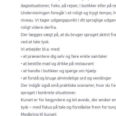
dags­si­tu­a­tio­ner, f.eks. på rejser, i butikker eller på 
Undervisningen foregår i et roligt og trygt tempo, 
niveau. Vi tager udgangspunkt i dit sproglige udgan
roligt videre derfra.
Der lægges vægt på, at du bruger sproget aktivt fra 
ved at tale tysk.
Vi arbejder bl.a. med:
• at præsentere dig selv og føre enkle samtaler
• at bestille mad og drikke på restaurant
• at handle i butikker og spørge om hjælp
• at forstå og bruge almindelige ord og vendinger
Der indgår også små praktiske scenarier, hvor du f.
sproget i konkrete situationer.
Kurset er for begyndere og let øvede, der ønsker en 
tysk – med fokus på tale og forståelse frem for tu
Medbring til kurset: