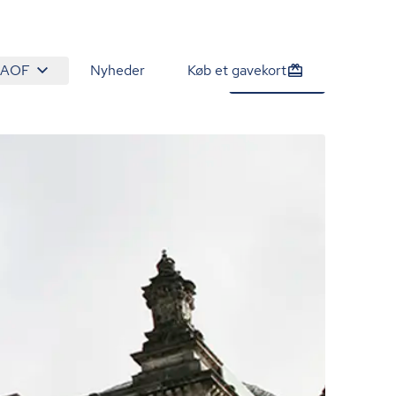
 AOF
Nyheder
Køb et gavekort
1.165 kr.
Tilmeld nu
/person