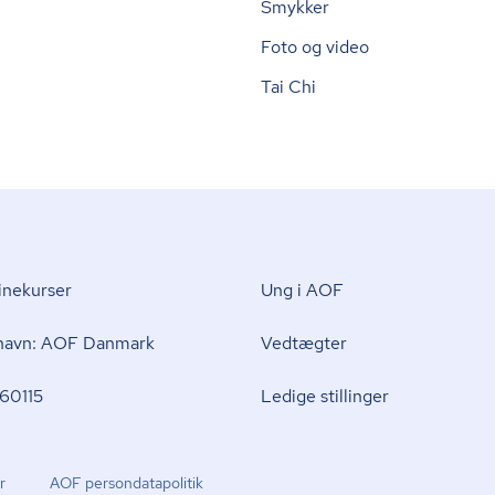
Smykker
Foto og video
Tai Chi
nekurser
Ung i AOF
 navn: AOF Danmark
Vedtægter
60115
Ledige stillinger
r
AOF per­son­da­ta­po­li­tik