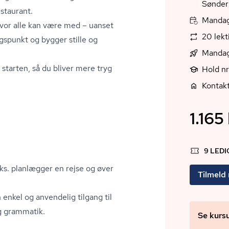
Sønder
restaurant.
Mandag,
hvor alle kan være med – uanset
20 lek
gspunkt og bygger stille og
Mandag
starten, så du bliver mere tryg
Hold n
Kontakt
1.165 
9 LED
eks. planlægger en rejse og øver
Tilmeld
enkel og anvendelig tilgang til
ng grammatik.
Se kurs