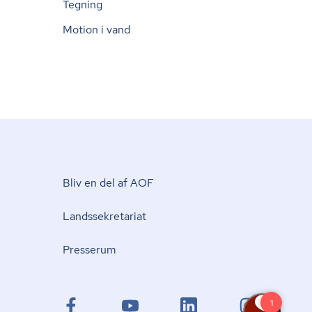
Tegning
Motion i vand
Bliv en del af AOF
Lands­se­kre­ta­ri­at
Presserum