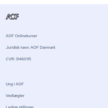
AOF Onlinekurser
Juridisk navn: AOF Danmark
CVR: 31460115
Ung i AOF
Vedtægter
Ledige stillinger