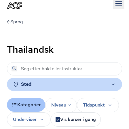
Åben
Sprog
Thailandsk
Sted
Kategorier
Niveau
Tidspunkt
Underviser
Vis kurser i gang