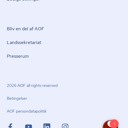
Bliv en del af AOF
Lands­se­kre­ta­ri­at
Presserum
2026 AOF all rights reserved
Betingelser
AOF per­son­da­ta­po­li­tik