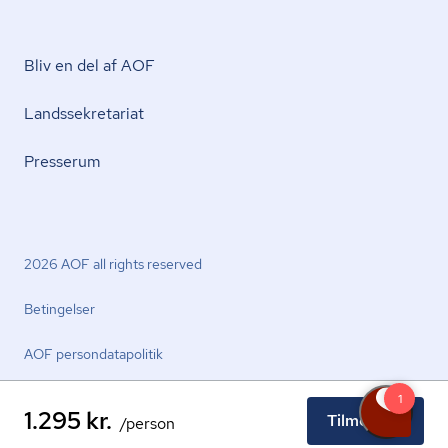
Bliv en del af AOF
Lands­se­kre­ta­ri­at
Presserum
2026 AOF all rights reserved
Betingelser
AOF per­son­da­ta­po­li­tik
1.295 kr.
Tilmeld nu
/person
facebook.com
youtube.com
linkedin.com
instagram.com