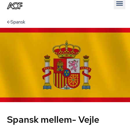
Åben
Spansk
Spansk mellem- Vejle