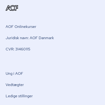
AOF Onlinekurser
Juridisk navn: AOF Danmark
CVR: 31460115
Ung i AOF
Vedtægter
Ledige stillinger