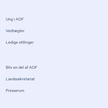
Ung i AOF
Vedtægter
Ledige stillinger
Bliv en del af AOF
Lands­se­kre­ta­ri­at
Presserum