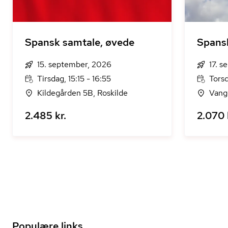
Spansk samtale, øvede
Spansk
15. september, 2026
17. 
Tirsdag, 15:15 - 16:55
Torsd
Kildegården 5B, Roskilde
Vang
2.485 kr.
2.070 
Populære links