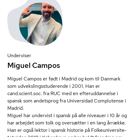
Underviser
Miguel Campos
Miguel Campos er født i Madrid og kom til Danmark
som ud­veks­lings­stu­de­ren­de i 2001. Han er
cand.scient.soc. fra RUC med en ef­ter­ud­dan­nel­se i
spansk som andetsprog fra Universidad Complutense i
Madrid.
Miguel har undervist i spansk på alle niveauer i 10 år og
har arbejdet som tolk og oversætter i en lang årrække.
Han er også lektor i spansk historie på Fol­ke­u­ni­ver­si­te­