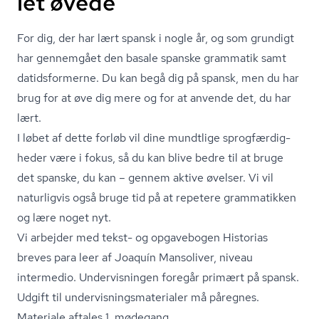
let øvede
For dig, der har lært spansk i nogle år, og som grundigt
har gennemgået den basale spanske grammatik samt
datidsformerne. Du kan begå dig på spansk, men du har
brug for at øve dig mere og for at anvende det, du har
lært.
I løbet af dette forløb vil dine mundtlige sprog­fær­dig­
he­der være i fokus, så du kan blive bedre til at bruge
det spanske, du kan – gennem aktive øvelser. Vi vil
naturligvis også bruge tid på at repetere grammatikken
og lære noget nyt.
Vi arbejder med tekst- og opgavebogen Historias
breves para leer af Joaquín Mansoliver, niveau
intermedio. Undervisningen foregår primært på spansk.
Udgift til un­der­vis­nings­ma­te­ri­a­ler må påregnes.
Materiale aftales 1. mødegang.