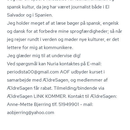
spansk kultur, da jeg har været journalist både i El
Salvador og i Spanien.
Jeg holder meget af at læse bøger på spansk, engelsk
og dansk for at forbedre mine sprog­fær­dig­he­der; så når
jeg rejser rundt i verden og møder nye kulturer, er det
lettere for mig at kommunikere.
Jeg glæder mig til at undervise dig!
Ved spørgsmål kan Nuria kontaktes på E-mail:
periodista00@gmail.com AOF udbyder kurset i
samarbejde med ÆldreSagen, og medlemmer af
ÆldreSagen får rabat. Tilmelding/bindende via
ÆldreSagen LINK KOMMER. Kontakt til ÆldreSagen:
Anne-Mette Bjerring tlf. 51949901 - mail:
aobjerring@yahoo.com