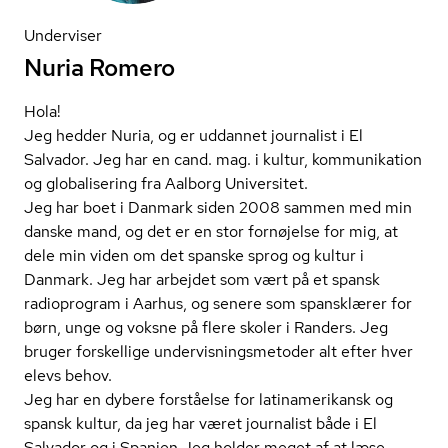
Underviser
Nuria Romero
Hola!
Jeg hedder Nuria, og er uddannet journalist i El
Salvador. Jeg har en cand. mag. i kultur, kommunikation
og globalisering fra Aalborg Universitet.
Jeg har boet i Danmark siden 2008 sammen med min
danske mand, og det er en stor fornøjelse for mig, at
dele min viden om det spanske sprog og kultur i
Danmark. Jeg har arbejdet som vært på et spansk
radioprogram i Aarhus, og senere som spansklærer for
børn, unge og voksne på flere skoler i Randers. Jeg
bruger forskellige un­der­vis­nings­me­to­der alt efter hver
elevs behov.
Jeg har en dybere forståelse for lat­i­na­me­ri­kansk og
spansk kultur, da jeg har været journalist både i El
Salvador og i Spanien.Jeg holder meget af at læse