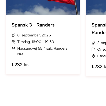
Spansk 3 - Randers
Spansk
Rande
8. september, 2026
Tirsdag, 18:00 - 19:30
2. s
Hadsundvej 55, 1 sal., Randers
Onsda
NØ
Løns
1.232 kr.
1.232 k