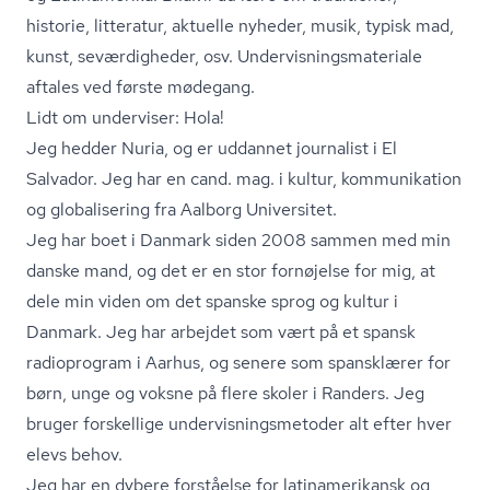
historie, litteratur, aktuelle nyheder, musik, typisk mad,
kunst, seværdigheder, osv. Un­der­vis­nings­ma­te­ri­a­le
aftales ved første mødegang.
Lidt om underviser: Hola!
Jeg hedder Nuria, og er uddannet journalist i El
Salvador. Jeg har en cand. mag. i kultur, kommunikation
og globalisering fra Aalborg Universitet.
Jeg har boet i Danmark siden 2008 sammen med min
danske mand, og det er en stor fornøjelse for mig, at
dele min viden om det spanske sprog og kultur i
Danmark. Jeg har arbejdet som vært på et spansk
radioprogram i Aarhus, og senere som spansklærer for
børn, unge og voksne på flere skoler i Randers. Jeg
bruger forskellige un­der­vis­nings­me­to­der alt efter hver
elevs behov.
Jeg har en dybere forståelse for lat­i­na­me­ri­kansk og