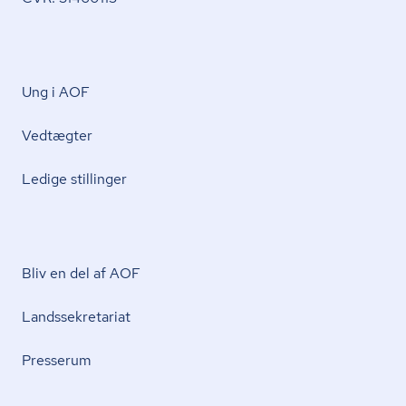
Ung i AOF
Vedtægter
Ledige stillinger
Bliv en del af AOF
Lands­se­kre­ta­ri­at
Presserum