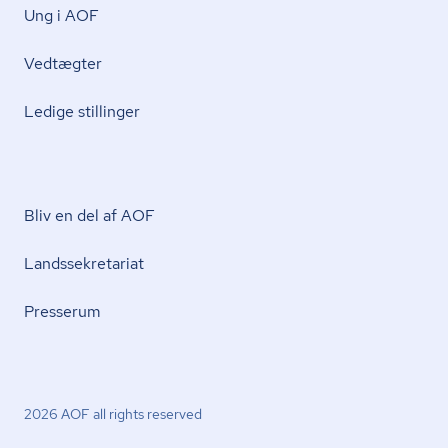
Ung i AOF
Vedtægter
Ledige stillinger
Bliv en del af AOF
Lands­se­kre­ta­ri­at
Presserum
2026 AOF all rights reserved