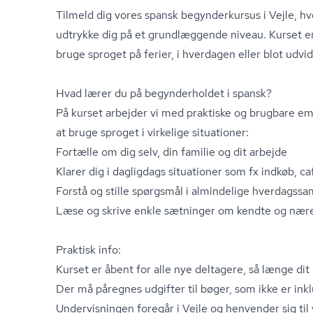
Tilmeld dig vores spansk begynderkursus i Vejle, hv
udtrykke dig på et grundlæggende niveau. Kurset er i
bruge sproget på ferier, i hverdagen eller blot udv
Hvad lærer du på begynderholdet i spansk?
På kurset arbejder vi med praktiske og brugbare em
at bruge sproget i virkelige situationer:
Fortælle om dig selv, din familie og dit arbejde
Klarer dig i dagligdags situationer som fx indkøb, caf
Forstå og stille spørgsmål i almindelige hver­dags­sam­
Læse og skrive enkle sætninger om kendte og næ
Praktisk info:
Kurset er åbent for alle nye deltagere, så længe dit 
Der må påregnes udgifter til bøger, som ikke er inkl
Undervisningen foregår i Vejle og henvender sig ti