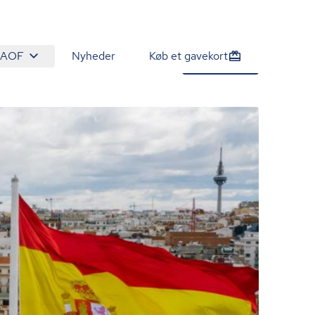
 AOF
Nyheder
Køb et gavekort
1.275 kr.
Tilmeld nu
/person