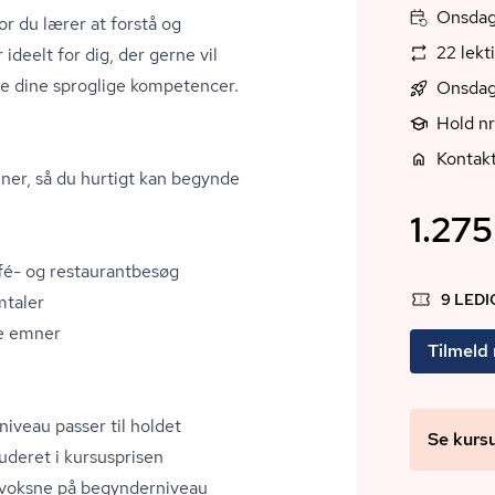
Onsdag,
or du lærer at forstå og
22 lekt
deelt for dig, der gerne vil
ide dine sproglige kompetencer.
Onsdag
Hold n
Kontakt
ner, så du hurtigt kan begynde
1.275
é- og re­stau­rant­be­søg
9 LED
ta­ler
re emner
Tilmeld
niveau passer til holdet
Se kurs
uderet i kursusprisen
l voksne på begynderniveau