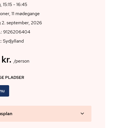
 15:15 - 16:45
ioner, 11 mødegange
 2. september, 2026
r.: 9126206404
: Sydjylland
 kr.
/person
IGE PLADSER
 nu
usplan