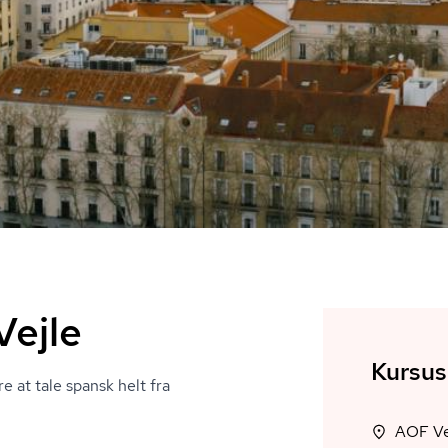
Vejle
Kursus
e at tale spansk helt fra