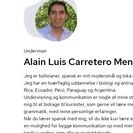
Underviser
Alain Luis Carretero Me
Jeg er bolivianer, spansk er mit modersmål og Inka-k
Jeg har en tværfaglig uddannelse i biologi og antrop
Rica, Ecuador, Perú, Paraguay og Argentina.
Undervisning og kommunikation er nogle af mine sto
mig til at bidrage til kursister, som gerne vil lære
grammatik, med mine personlige erfaringer.
Når du lærer spansk med mig, vil du ikke kun lære et 
en mulighed for bygge kommunikation op med menne
lande i verden, som alle er spansktalende.