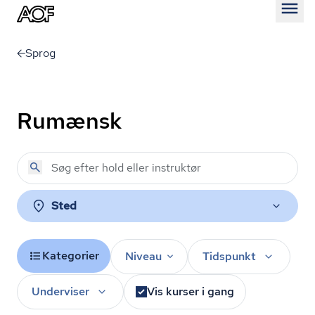
Åben
Sprog
Rumænsk
Sted
Kategorier
Niveau
Tidspunkt
Underviser
Vis kurser i gang