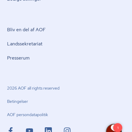
Bliv en del af AOF
Lands­se­kre­ta­ri­at
Presserum
2026 AOF all rights reserved
Betingelser
AOF per­son­da­ta­po­li­tik