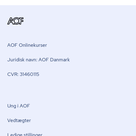
AOF Onlinekurser
Juridisk navn: AOF Danmark
CVR: 31460115
Ung i AOF
Vedtægter
Ledige stillinger