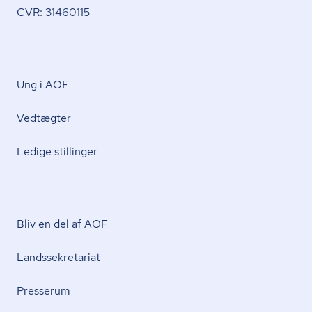
CVR: 31460115
Ung i AOF
Vedtægter
Ledige stillinger
Bliv en del af AOF
Lands­se­kre­ta­ri­at
Presserum