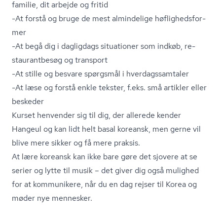
familie, dit arbejde og fritid
-At forstå og bruge de mest almindelige hø­flig­heds­for­
mer
-At begå dig i dagligdags situationer som indkøb, re­
stau­rant­be­søg og transport
-At stille og besvare spørgsmål i hver­dags­sam­ta­ler
-At læse og forstå enkle tekster, f.eks. små artikler eller
beskeder
Kurset henvender sig til dig, der allerede kender
Hangeul og kan lidt helt basal koreansk, men gerne vil
blive mere sikker og få mere praksis.
At lære koreansk kan ikke bare gøre det sjovere at se
serier og lytte til musik – det giver dig også mulighed
for at kommunikere, når du en dag rejser til Korea og
møder nye mennesker.