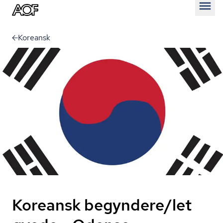
Åben
Koreansk
Koreansk begyndere/let