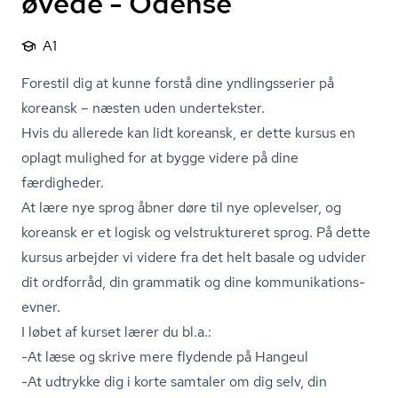
øvede - Odense
A1
Forestil dig at kunne forstå dine yndlingsserier på
koreansk – næsten uden undertekster.
Hvis du allerede kan lidt koreansk, er dette kursus en
oplagt mulighed for at bygge videre på dine
færdigheder.
At lære nye sprog åbner døre til nye oplevelser, og
koreansk er et logisk og vel­struk­tu­re­ret sprog. På dette
kursus arbejder vi videre fra det helt basale og udvider
dit ordforråd, din grammatik og dine kom­mu­ni­ka­tions­
ev­ner.
I løbet af kurset lærer du bl.a.:
-At læse og skrive mere flydende på Hangeul
-At udtrykke dig i korte samtaler om dig selv, din