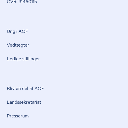
CVR: 31460115
Ung i AOF
Vedtægter
Ledige stillinger
Bliv en del af AOF
Lands­se­kre­ta­ri­at
Presserum