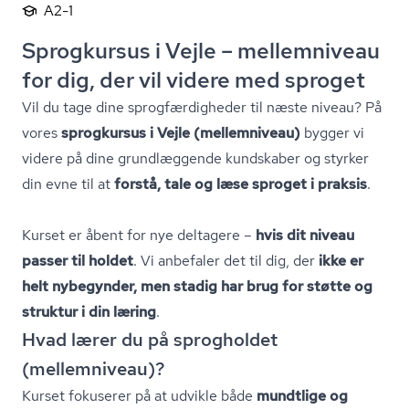
A2-1
Sprogkursus i Vejle – mellemniveau
for dig, der vil videre med sproget
Vil du tage dine sprog­fær­dig­he­der til næste niveau? På
vores
sprogkursus i Vejle (mellemniveau)
bygger vi
videre på dine grundlæggende kundskaber og styrker
din evne til at
forstå, tale og læse sproget i praksis
.
Kurset er åbent for nye deltagere –
hvis dit niveau
passer til holdet
. Vi anbefaler det til dig, der
ikke er
helt nybegynder, men stadig har brug for støtte og
struktur i din læring
.
Hvad lærer du på sprogholdet
(mellemniveau)?
Kurset fokuserer på at udvikle både
mundtlige og