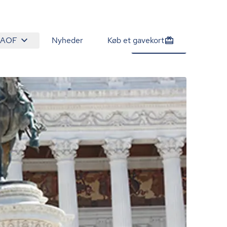
 AOF
Nyheder
Køb et gavekort
1.280 kr.
Tilmeld nu
/person