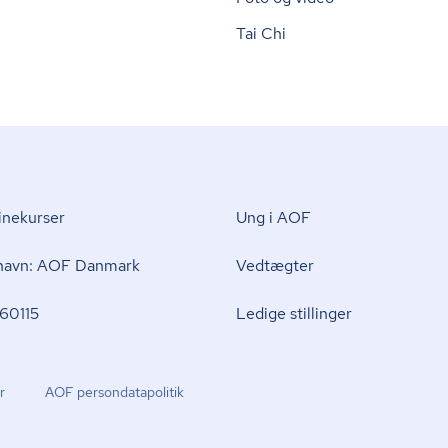
Tai Chi
nekurser
Ung i AOF
 navn: AOF Danmark
Vedtægter
60115
Ledige stillinger
r
AOF per­son­da­ta­po­li­tik