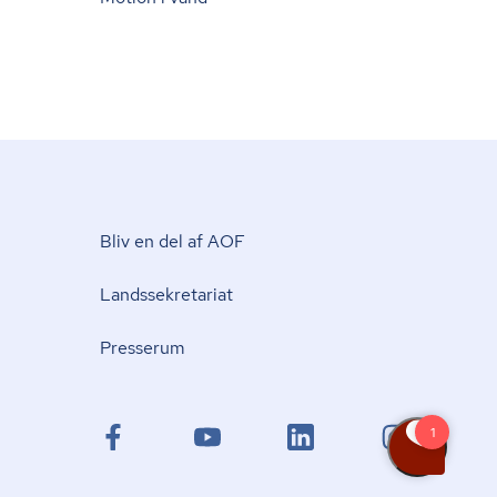
Bliv en del af AOF
Lands­se­kre­ta­ri­at
Presserum
facebook.com
youtube.com
linkedin.com
instagram.com