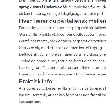
Drømmer du om at tale italiensk på et mellemnive
sprogkursus i Haderslev
får du mulighed for at udvi
du kan forstå og deltage i dagligdags samtaler på ita
Hvad lærer du på italiensk mell
Forstå simple instruktioner og spørgsmål på italiens
Gennemføre enkle dialoger om dag­lig­dagsem­ner s
Forstå det meste, når der tales langsomt og tydelig
Udtrykke dig med et forenklet men korrekt sprog
Deltage aktivt i simple samtaler og små diskussione
Skelne og bruge nutid, fortid og fremtid på italiens
Læse og forstå nemme tekster samt finde informat
Læse og forstå italienske spisekort og menuer – perf
Praktisk info
Alle vores sprogkurser er åbne for nye deltagere, så
kurset. Bemærk, at der kan forventes udgifter til bø
kursusprisen.