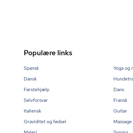
Populære links
Spansk
Yoga og 
Dansk
Hundetr
Førstehjælp
Dans
Selvforsvar
Fransk
Italiensk
Guitar
Graviditet og fødsel
Massage
Maleri
Syning