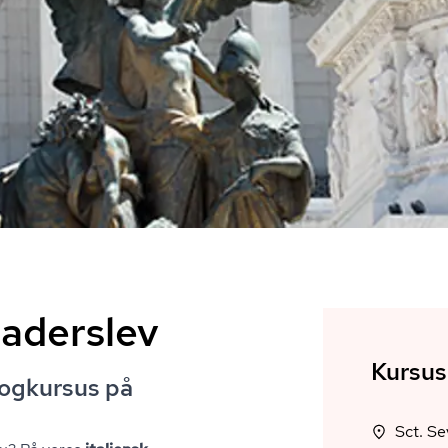
Haderslev
Kursus
rogkursus på