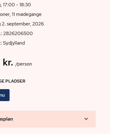
 17:00 - 18:30
ioner, 11 mødegange
 2. september, 2026
r.: 2826206500
: Sydjylland
 kr.
/person
IGE PLADSER
 nu
usplan