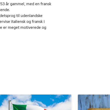
r 53 år gammel, med en fransk
dende.
ndetsprog til udenlandske
rvise italiensk og fransk i
 de er meget motiverede og