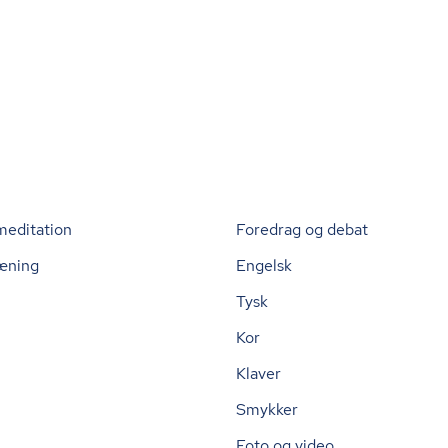
meditation
Foredrag og debat
æning
Engelsk
Tysk
Kor
Klaver
Smykker
Foto og video