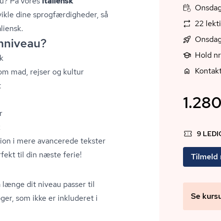
au? På vores
italiensk
Onsdag,
kle dine sprog­fær­dig­he­der, så
22 lekt
liensk.
Onsdag
emniveau?
Hold n
k
Kontakt
om mad, rejser og kultur
t
1.280
r
k
9 LED
ion i mere avancerede tekster
ekt til din næste ferie!
Tilmeld
 længe dit niveau passer til
Se kurs
ger, som ikke er inkluderet i