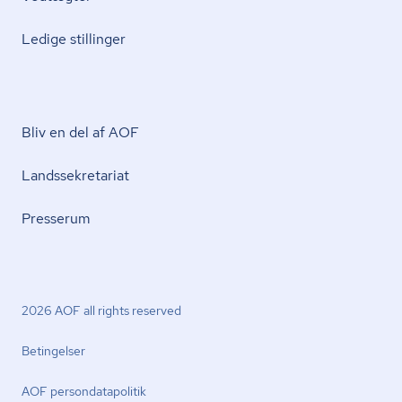
Ledige stillinger
Bliv en del af AOF
Lands­se­kre­ta­ri­at
Presserum
2026 AOF all rights reserved
Betingelser
AOF per­son­da­ta­po­li­tik