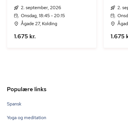
2. september, 2026
2. s
Onsdag, 18:45 - 20:15
Onsda
Ågade 27, Kolding
Ågad
1.675 kr.
1.675 k
Populære links
Spansk
Yoga og meditation