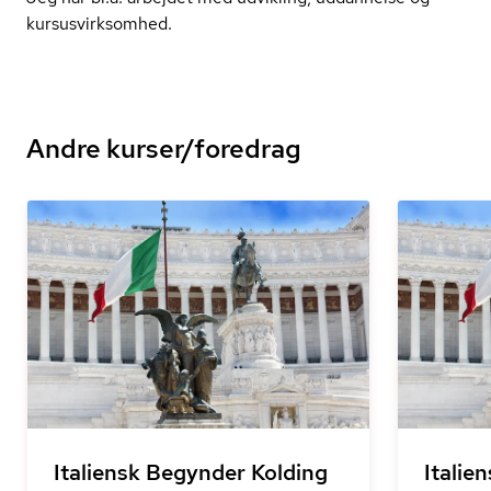
kur­sus­virk­som­hed.
Andre kurser/foredrag
Italiensk Begynder Kolding
Italie