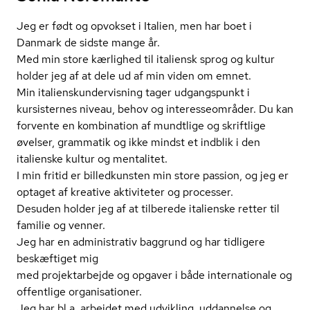
Jeg er født og opvokset i Italien, men har boet i
Danmark de sidste mange år.
Med min store kærlighed til italiensk sprog og kultur
holder jeg af at dele ud af min viden om emnet.
Min ita­li­en­skun­der­vis­ning tager udgangspunkt i
kursisternes niveau, behov og in­ter­es­se­om­rå­der. Du kan
forvente en kombination af mundtlige og skriftlige
øvelser, grammatik og ikke mindst et indblik i den
italienske kultur og mentalitet.
I min fritid er billedkunsten min store passion, og jeg er
optaget af kreative aktiviteter og processer.
Desuden holder jeg af at tilberede italienske retter til
familie og venner.
Jeg har en administrativ baggrund og har tidligere
beskæftiget mig
med projektarbejde og opgaver i både internationale og
offentlige organisationer.
Jeg har bl.a. arbejdet med udvikling, uddannelse og