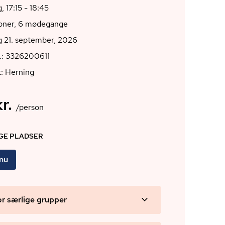
 17:15 - 18:45
ioner, 6 mødegange
 21. september, 2026
.: 3326200611
: Herning
r.
/person
IGE PLADSER
 nu
or særlige grupper