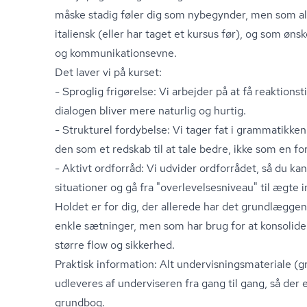
måske stadig føler dig som nybegynder, men som all
italiensk (eller har taget et kursus før), og som øns
og kom­mu­ni­ka­tions­ev­ne.
Det laver vi på kurset:
- Sproglig frigørelse: Vi arbejder på at få reaktionst
dialogen bliver mere naturlig og hurtig.
- Strukturel fordybelse: Vi tager fat i grammatikken
den som et redskab til at tale bedre, ikke som en fo
- Aktivt ordforråd: Vi udvider ordforrådet, så du k
situationer og gå fra "over­le­vel­ses­ni­veau" til ægte 
Holdet er for dig, der allerede har det grundlæggen
enkle sætninger, men som har brug for at konsolider
større flow og sikkerhed.
Praktisk information: Alt un­der­vis­nings­ma­te­ri­a­le
udleveres af underviseren fra gang til gang, så der 
grundbog.