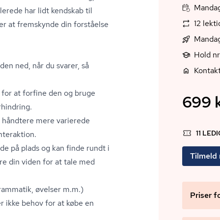
Mandag,
erede har lidt kendskab til
12 lekt
ker at fremskynde din forståelse
Mandag
Hold nr
iden ned, når du svarer, så
Kontakt
 for at forfine den og bruge
699 k
rhindring.
an håndtere mere varierede
11 LED
interaktion.
de på plads og kan finde rundt i
Tilmeld
e din viden for at tale med
 (grammatik, øvelser m.m.)
Priser f
er ikke behov for at købe en