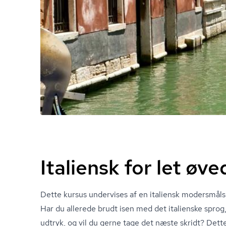
Italiensk for let øv
Dette kursus undervises af en italiensk mo­der­s­måls
Har du allerede brudt isen med det italienske spr
udtryk, og vil du gerne tage det næste skridt? Dette 