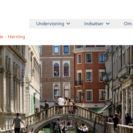
Undervisning
Indsatser
Om
ede - Herning