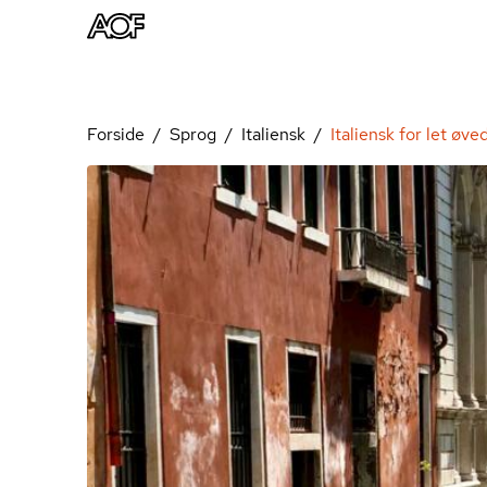
Forside
Sprog
Italiensk
Italiensk for let øv