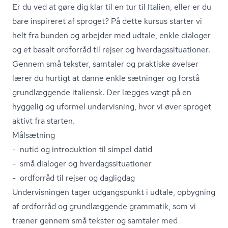
Er du ved at gøre dig klar til en tur til Italien, eller er du
bare inspireret af sproget? På dette kursus starter vi
helt fra bunden og arbejder med udtale, enkle dialoger
og et basalt ordforråd til rejser og hver­dags­si­tu­a­tio­ner.
Gennem små tekster, samtaler og praktiske øvelser
lærer du hurtigt at danne enkle sætninger og forstå
grundlæggende italiensk. Der lægges vægt på en
hyggelig og uformel undervisning, hvor vi øver sproget
aktivt fra starten.
Målsætning
- nutid og introduktion til simpel datid
- små dialoger og hver­dags­si­tu­a­tio­ner
- ordforråd til rejser og dagligdag
Undervisningen tager udgangspunkt i udtale, opbygning
af ordforråd og grundlæggende grammatik, som vi
træner gennem små tekster og samtaler med