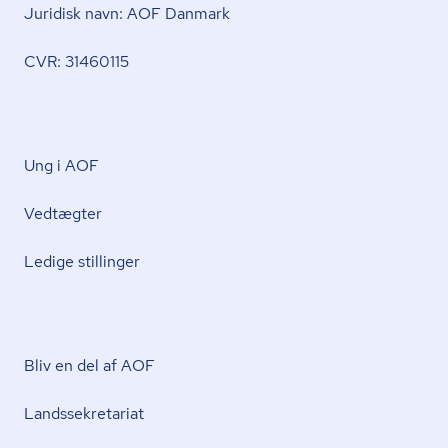
Juridisk navn: AOF Danmark
CVR: 31460115
Ung i AOF
Vedtægter
Ledige stillinger
Bliv en del af AOF
Lands­se­kre­ta­ri­at