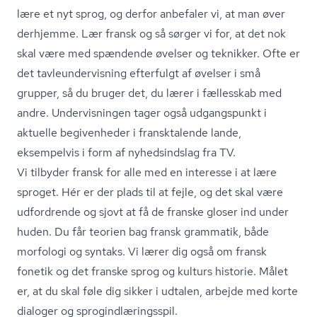
lære et nyt sprog, og derfor anbefaler vi, at man øver
derhjemme. Lær fransk og så sørger vi for, at det nok
skal være med spændende øvelser og teknikker. Ofte er
det tavle­un­der­vis­ning efterfulgt af øvelser i små
grupper, så du bruger det, du lærer i fællesskab med
andre. Undervisningen tager også udgangspunkt i
aktuelle begivenheder i fransktalende lande,
eksempelvis i form af nyhedsindslag fra TV.
Vi tilbyder fransk for alle med en interesse i at lære
sproget. Hér er der plads til at fejle, og det skal være
udfordrende og sjovt at få de franske gloser ind under
huden. Du får teorien bag fransk grammatik, både
morfologi og syntaks. Vi lærer dig også om fransk
fonetik og det franske sprog og kulturs historie. Målet
er, at du skal føle dig sikker i udtalen, arbejde med korte
dialoger og spro­gind­læ­rings­spil.