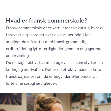
Hvad er fransk sommerskole?
Fransk sommerskole er et kort, intensivt kursus, hvor du
fordyber dig i sproget over en kort periode. Her
arbejder du målrettet med fransk grammatik,
ordforrådet og lyt­te­fær­dig­he­der gennem engagerende
undervisning.
Du deltager aktivt i samtale og øvelser, som styrker din
læring og motivation. Det er en effektiv måde at lære
fransk på, uanset om du er begynder eller ønsker at
løfte dine sprog­fær­dig­he­der.