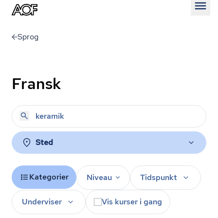
Åben
Sprog
Fransk
Sted
Kategorier
Niveau
Tidspunkt
Underviser
Vis kurser i gang