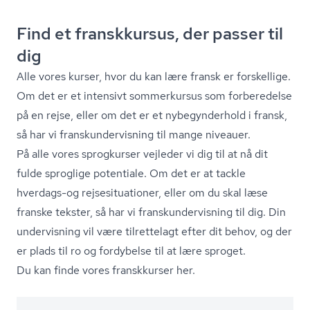
Find et franskkursus, der passer til
dig
Alle vores kurser, hvor du kan lære fransk er forskellige.
Om det er et intensivt sommerkursus som forberedelse
på en rejse, eller om det er et nybegynderhold i fransk,
så har vi fran­skun­der­vis­ning til mange niveauer.
På alle vores sprogkurser vejleder vi dig til at nå dit
fulde sproglige potentiale. Om det er at tackle
hverdags-og rej­se­si­tu­a­tio­ner, eller om du skal læse
franske tekster, så har vi fran­skun­der­vis­ning til dig. Din
undervisning vil være tilrettelagt efter dit behov, og der
er plads til ro og fordybelse til at lære sproget.
Du kan finde vores franskkurser her.