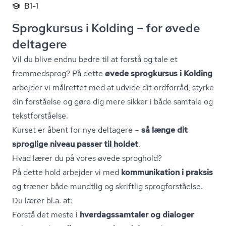
B1-1
Sprogkursus i Kolding – for øvede
deltagere
Vil du blive endnu bedre til at forstå og tale et
fremmedsprog? På dette
øvede sprogkursus i Kolding
arbejder vi målrettet med at udvide dit ordforråd, styrke
din forståelse og gøre dig mere sikker i både samtale og
tekst­for­stå­el­se.
Kurset er åbent for nye deltagere –
så længe dit
sproglige niveau passer til holdet
.
Hvad lærer du på vores øvede sproghold?
På dette hold arbejder vi med
kommunikation i praksis
og træner både mundtlig og skriftlig sprog­for­stå­el­se.
Du lærer bl.a. at:
Forstå det meste i
hver­dags­sam­ta­ler og dialoger