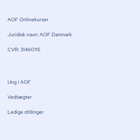
AOF Onlinekurser
Juridisk navn: AOF Danmark
CVR: 31460115
Ung i AOF
Vedtægter
Ledige stillinger