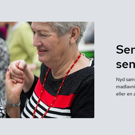
Sen
sen
Nyd samv
madlavni
eller en 