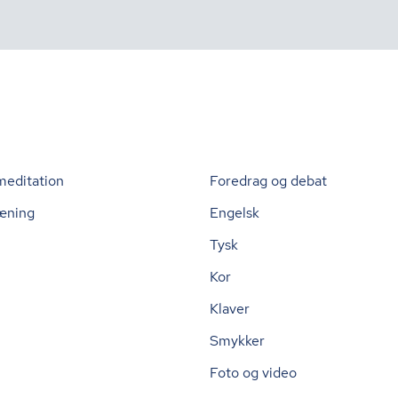
meditation
Foredrag og debat
æning
Engelsk
Tysk
Kor
Klaver
Smykker
Foto og video