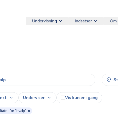
Undervisning
Indsatser
Om
S
nkt
Underviser
Vis kurser i gang
tater for "hvalp"