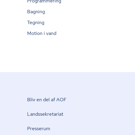
Programmering
Bagning
Tegning
Motion i vand
Bliv en del af AOF
Lands­se­kre­ta­ri­at
Presserum