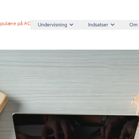
populære på AOF Onlinekurser
Undervisning
Indsatser
Om