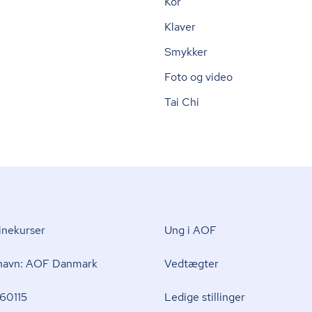
Kor
Klaver
Smykker
Foto og video
Tai Chi
nekurser
Ung i AOF
 navn: AOF Danmark
Vedtægter
60115
Ledige stillinger