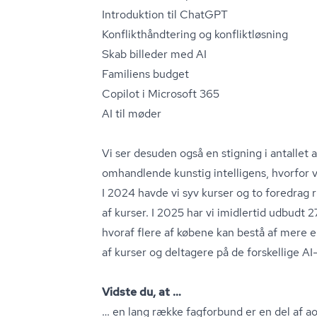
Introduktion til ChatGPT
Kon­flik­t­hånd­te­ring og kon­flikt­løs­ning
Skab billeder med AI
Familiens budget
Copilot i Microsoft 365
AI til møder
Vi ser desuden også en stigning i antallet 
omhandlende kunstig intelligens, hvorfor v
I 2024 havde vi syv kurser og to foredrag
af kurser. I 2025 har vi imidlertid udbudt 2
hvoraf flere af købene kan bestå af mere en
af kurser og deltagere på de forskellige AI-
Vidste du, at …
… en lang række fagforbund er en del af ao­fo