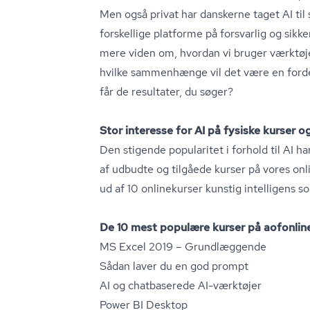
Men også privat har danskerne taget AI til si
forskellige platforme på forsvarlig og sikke
mere viden om, hvordan vi bruger værktøjern
hvilke sammenhænge vil det være en forde
får de resultater, du søger?
Stor interesse for AI på fysiske kurser o
Den stigende popularitet i forhold til AI h
af udbudte og tilgåede kurser på vores onlin
ud af 10 onlinekurser kunstig intelligens so
De 10 mest populære kurser på ao­fon­li­ne­
MS Excel 2019 – Grundlæggende
Sådan laver du en god prompt
AI og chatbaserede AI-værktøjer
Power BI Desktop