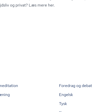
jdsliv og privat?
Læs mere her
.
meditation
Foredrag og debat
æning
Engelsk
Tysk