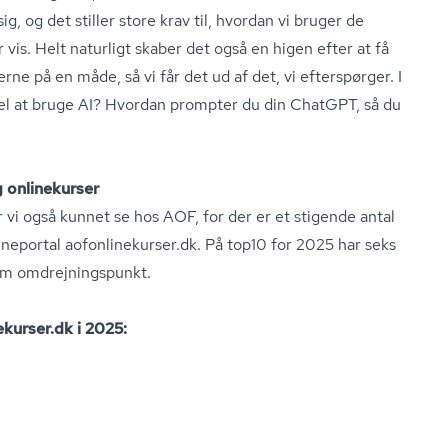
g, og det stiller store krav til, hvordan vi bruger de
r vis. Helt naturligt skaber det også en higen efter at få
e på en måde, så vi får det ud af det, vi efterspørger. I
l at bruge AI? Hvordan prompter du din ChatGPT, så du
g onlinekurser
ar vi også kunnet se hos AOF, for der er et stigende antal
eportal ao­fon­li­ne­kur­ser.dk. På top10 for 2025 har seks
m om­drej­nings­punkt.
kur­ser.dk i 2025: