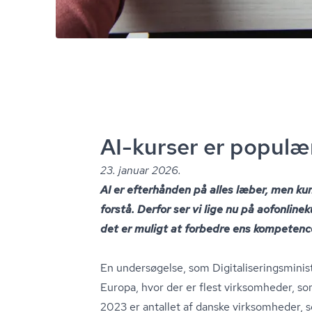
AI-kurser er populæ
23. januar 2026.
AI er efterhånden på alles læber, men kun
forstå. Derfor ser vi lige nu på ao­fon­li­ne
det er muligt at forbedre ens kompetenc
En undersøgelse, som Di­gi­ta­li­se­rings­mi­ni­
Europa, hvor der er flest virksomheder, som
2023 er antallet af danske virksomheder, 