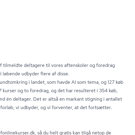
af tilmeldte deltagere til vores aftenskoler og foredrag
i løbende udbyder flere af disse.
 rundtomkring i landet, som havde AI som tema, og 127 køb
7 kurser og to foredrag, og det har resulteret i 354 køb,
d én deltager. Det er altså en markant stigning i antallet
forløb, vi udbyder, og vi forventer, at det fortsætter.
n­li­ne­kur­ser.dk, så du helt gratis kan tilgå netop de