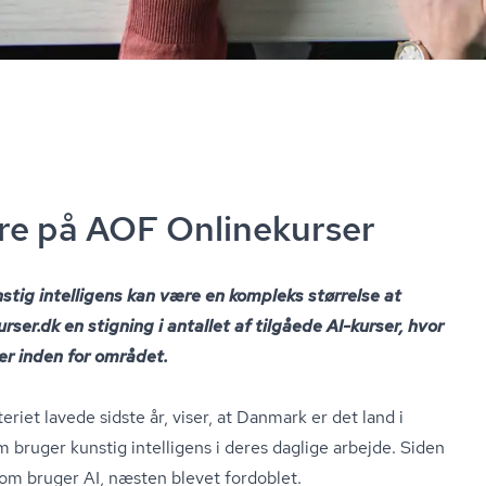
re på AOF Onlinekurser
stig intelligens kan være en kompleks størrelse at
­kur­ser.dk en stigning i antallet af tilgåede AI-kurser, hvor
er inden for området.
ste­ri­et lavede sidste år, viser, at Danmark er det land i
 bruger kunstig intelligens i deres daglige arbejde. Siden
som bruger AI, næsten blevet fordoblet.