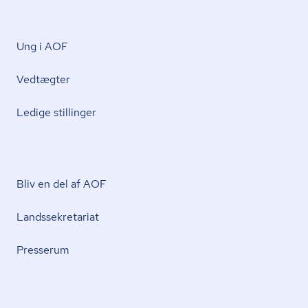
Ung i AOF
Vedtægter
Ledige stillinger
Bliv en del af AOF
Lands­se­kre­ta­ri­at
Presserum