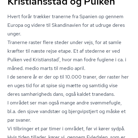
Kristiansstad og Pulken
Hvert forår trækker tranerne fra Spanien op gennem
Europa og videre til Skandinavien for at udruge deres
unger.
Tranerne raster flere steder under vejs, for at samle
kræfter til næste rejse etape. Et af stederne er ved
Pulken ved Kristianstad', hvor man fodre fuglene i ca. i
måned. medio marts til medio april.
I de senere år er der op til 10.000 traner, der raster her
en uges tid for at spise sig mætte og samtidig vise
deres samhørigheds dans, også kaldet tranedans.
I området ser man også mange andre svømmefugle,
bl.a. den sjove vandstær og bjergvipstjert og måske et
par svaner.
Vi tilbringer et par timer i området, før vi kører sydpå.
Hvis tiden tillader, kører vi gennem Fyledalen, som er