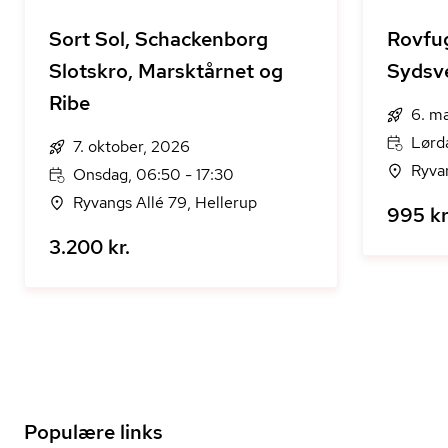
Sort Sol, Schackenborg
Rovfug
Slotskro, Marsktårnet og
Sydsv
Ribe
6. m
Lørd
7. oktober, 2026
Ryvan
Onsdag, 06:50 - 17:30
Ryvangs Allé 79, Hellerup
995 kr
3.200 kr.
Populære links