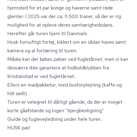
hjemsted for et par konge og havørne samt røde
glenter. I 2025 var der ca. 11.500 traner, så der er rig
mulighed for at opleve deres sam­hø­rig­heds­dans.
Herefter går turen hjem til Danmark.
Husk fornuftigt fortøj, kikkert om en sådan haves samt
kamera og al fortæring til turen.
Måske kan der købes pølser ved fugletårnet, men vi kan
desværre ikke garantere at fodboldklubben fra
Kristianstad er ved fugletårnet.
Ellers en madpakketur, med busforplejning (kaffe og
lidt sødt)
Turen er velegnet til dårligt gående, da der er meget
korte gåafstande og ingen ”bjerg­be­stig­ning”.
Guide og fug­le­vej­led­ning under hele turen.
HUSK pas!