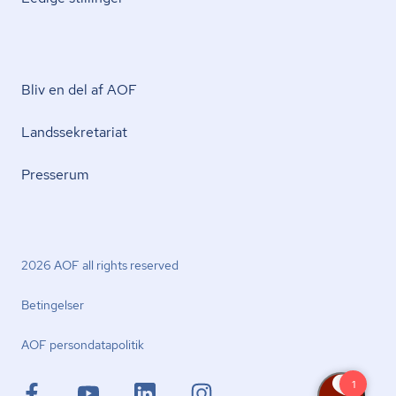
Bliv en del af AOF
Lands­se­kre­ta­ri­at
Presserum
2026 AOF all rights reserved
Betingelser
AOF per­son­da­ta­po­li­tik