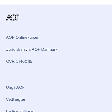
AOF Onlinekurser
Juridisk navn: AOF Danmark
CVR: 31460115
Ung i AOF
Vedtægter
Ledige stillinger