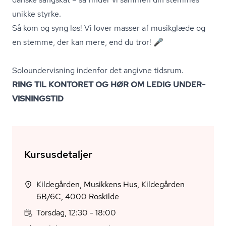
unikke styrke.
Så kom og syng løs! Vi lover masser af musikglæde og
en stemme, der kan mere, end du tror! 🎤
So­lo­un­der­vis­ning indenfor det angivne tidsrum.
RING TIL KONTORET OG HØR OM LEDIG UN­DER­
VIS­NINGS­TID
Kursusdetaljer
Kildegården, Musikkens Hus, Kildegården
6B/6C, 4000 Roskilde
Torsdag, 12:30 - 18:00