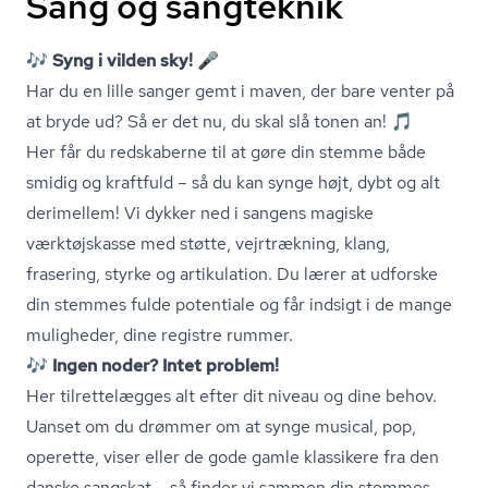
Sang og sangteknik
🎶 Syng i vilden sky! 🎤
Har du en lille sanger gemt i maven, der bare venter på
at bryde ud? Så er det nu, du skal slå tonen an! 🎵
Her får du redskaberne til at gøre din stemme både
smidig og kraftfuld – så du kan synge højt, dybt og alt
derimellem! Vi dykker ned i sangens magiske
værktøjskasse med støtte, vejrtrækning, klang,
frasering, styrke og artikulation. Du lærer at udforske
din stemmes fulde potentiale og får indsigt i de mange
muligheder, dine registre rummer.
🎶 Ingen noder? Intet problem!
Her tilrettelægges alt efter dit niveau og dine behov.
Uanset om du drømmer om at synge musical, pop,
operette, viser eller de gode gamle klassikere fra den
danske sangskat – så finder vi sammen din stemmes