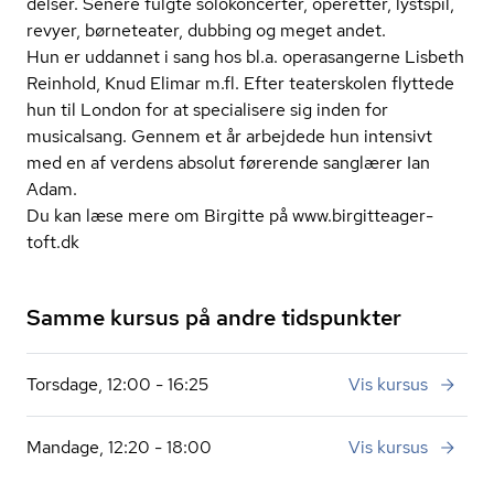
del­ser. Senere fulgte solokoncerter, operetter, lystspil,
revyer, børneteater, dubbing og meget andet.
Hun er uddannet i sang hos bl.a. operasangerne Lisbeth
Reinhold, Knud Elimar m.fl. Efter teaterskolen flyttede
hun til London for at specialisere sig inden for
musicalsang. Gennem et år arbejdede hun intensivt
med en af verdens absolut førerende sanglærer Ian
Adam.
Du kan læse mere om Birgitte på
www.bir­git­te­a­ger­
toft.dk
Samme kursus på andre tidspunkter
Torsdage, 12:00 - 16:25
Vis kursus
Mandage, 12:20 - 18:00
Vis kursus