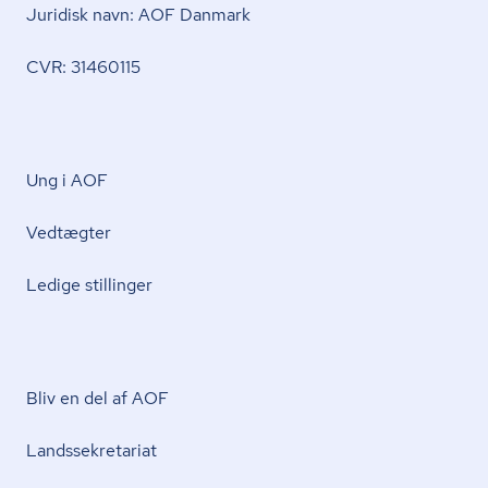
Juridisk navn: AOF Danmark
CVR: 31460115
Ung i AOF
Vedtægter
Ledige stillinger
Bliv en del af AOF
Lands­se­kre­ta­ri­at