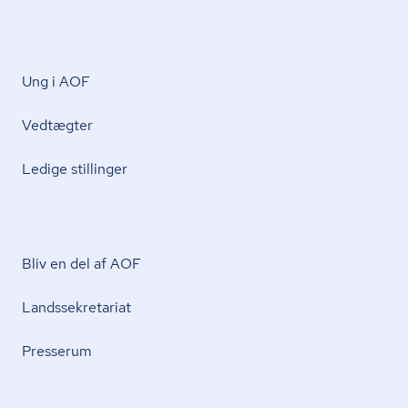
Ung i AOF
Vedtægter
Ledige stillinger
Bliv en del af AOF
Lands­se­kre­ta­ri­at
Presserum