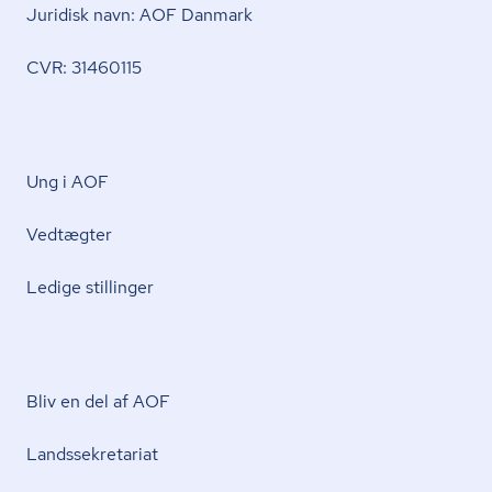
Juridisk navn: AOF Danmark
CVR: 31460115
Ung i AOF
Vedtægter
Ledige stillinger
Bliv en del af AOF
Lands­se­kre­ta­ri­at