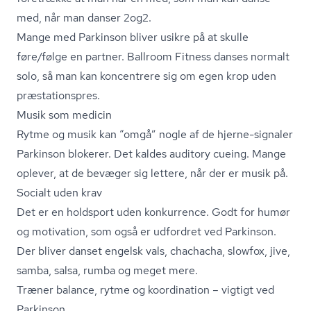
med, når man danser 2og2.
Mange med Parkinson bliver usikre på at skulle
føre/følge en partner. Ballroom Fitness danses normalt
solo, så man kan koncentrere sig om egen krop uden
præ­sta­tions­pres.
Musik som medicin
Rytme og musik kan “omgå” nogle af de hjerne-signaler
Parkinson blokerer. Det kaldes auditory cueing. Mange
oplever, at de bevæger sig lettere, når der er musik på.
Socialt uden krav
Det er en holdsport uden konkurrence. Godt for humør
og motivation, som også er udfordret ved Parkinson.
Der bliver danset engelsk vals, chachacha, slowfox, jive,
samba, salsa, rumba og meget mere.
Træner balance, rytme og koordination – vigtigt ved
Parkinson