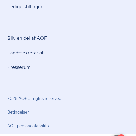
Ledige stillinger
Bliv en del af AOF
Lands­se­kre­ta­ri­at
Presserum
2026 AOF all rights reserved
Betingelser
AOF per­son­da­ta­po­li­tik