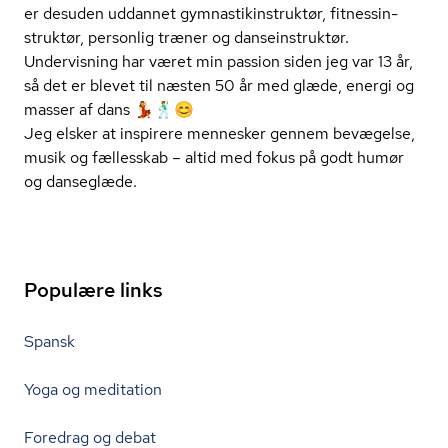
er desuden uddannet gym­na­stikin­struk­tør, fit­nes­sin­
struk­tør, personlig træner og dan­se­in­struk­tør.
Undervisning har været min passion siden jeg var 13 år,
så det er blevet til næsten 50 år med glæde, energi og
masser af dans 💃🕺😊
Jeg elsker at inspirere mennesker gennem bevægelse,
musik og fællesskab – altid med fokus på godt humør
og danseglæde.
Populære links
Spansk
Yoga og meditation
Foredrag og debat